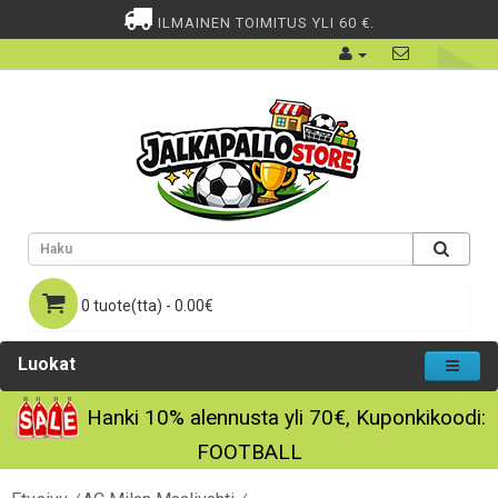
ILMAINEN TOIMITUS YLI 60 €.
0 tuote(tta) - 0.00€
Luokat
Hanki
10%
alennusta yli
70€
, Kuponkikoodi:
FOOTBALL