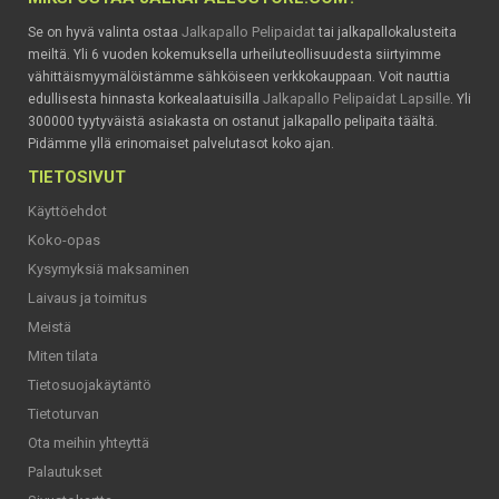
Jalkapallo Pelipaidat
Se on hyvä valinta ostaa
tai jalkapallokalusteita
meiltä. Yli 6 vuoden kokemuksella urheiluteollisuudesta siirtyimme
vähittäismyymälöistämme sähköiseen verkkokauppaan. Voit nauttia
Jalkapallo Pelipaidat Lapsille
edullisesta hinnasta korkealaatuisilla
. Yli
300000 tyytyväistä asiakasta on ostanut jalkapallo pelipaita täältä.
Pidämme yllä erinomaiset palvelutasot koko ajan.
TIETOSIVUT
Käyttöehdot
Koko-opas
Kysymyksiä maksaminen
Laivaus ja toimitus
Meistä
Miten tilata
Tietosuojakäytäntö
Tietoturvan
Ota meihin yhteyttä
Palautukset