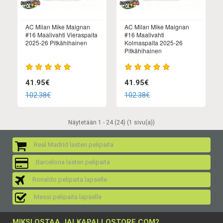
AC Milan Mike Maignan
AC Milan Mike Maignan
#16 Maalivahti Vieraspaita
#16 Maalivahti
2025-26 Pitkähihainen
Kolmaspaita 2025-26
Pitkähihainen
41.95€
41.95€
102.38€
102.38€
Näytetään 1 - 24 (24) (1 sivu(a))
Real Madrid lasten pelipaita
Barcelona lasten pelipaita
Ronaldo pelipaita lapselle
Messi pelipaita lapselle
MIKSI OSTAA JALKAPALLOSTORE.COM?