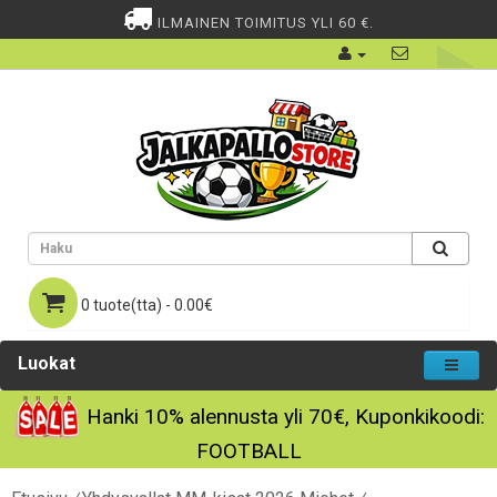
ILMAINEN TOIMITUS YLI 60 €.
0 tuote(tta) - 0.00€
Luokat
Hanki
10%
alennusta yli
70€
, Kuponkikoodi:
FOOTBALL