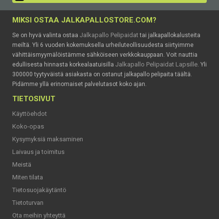
MIKSI OSTAA JALKAPALLOSTORE.COM?
Jalkapallo Pelipaidat
Se on hyvä valinta ostaa
tai jalkapallokalusteita
meiltä. Yli 6 vuoden kokemuksella urheiluteollisuudesta siirtyimme
vähittäismyymälöistämme sähköiseen verkkokauppaan. Voit nauttia
Jalkapallo Pelipaidat Lapsille
edullisesta hinnasta korkealaatuisilla
. Yli
300000 tyytyväistä asiakasta on ostanut jalkapallo pelipaita täältä.
Pidämme yllä erinomaiset palvelutasot koko ajan.
TIETOSIVUT
Käyttöehdot
Koko-opas
Kysymyksiä maksaminen
Laivaus ja toimitus
Meistä
Miten tilata
Tietosuojakäytäntö
Tietoturvan
Ota meihin yhteyttä