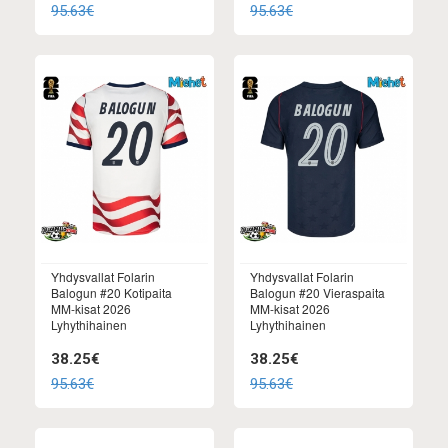
95.63€
95.63€
Yhdysvallat Folarin
Yhdysvallat Folarin
Balogun #20 Kotipaita
Balogun #20 Vieraspaita
MM-kisat 2026
MM-kisat 2026
Lyhythihainen
Lyhythihainen
38.25€
38.25€
95.63€
95.63€