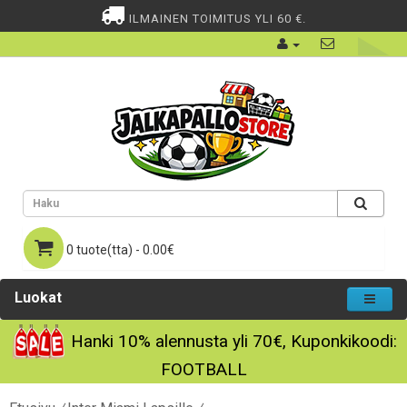
ILMAINEN TOIMITUS YLI 60 €.
0 tuote(tta) - 0.00€
Luokat
Hanki
10%
alennusta yli
70€
, Kuponkikoodi:
FOOTBALL