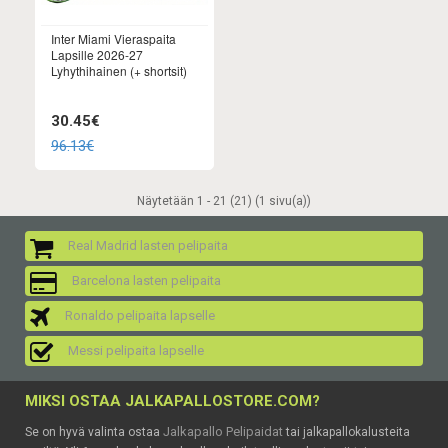
Inter Miami Vieraspaita
Lapsille 2026-27
Lyhythihainen (+ shortsit)
30.45€
96.13€
Näytetään 1 - 21 (21) (1 sivu(a))
Real Madrid lasten pelipaita
Barcelona lasten pelipaita
Ronaldo pelipaita lapselle
Messi pelipaita lapselle
MIKSI OSTAA JALKAPALLOSTORE.COM?
Jalkapallo Pelipaidat
Se on hyvä valinta ostaa
tai jalkapallokalusteita