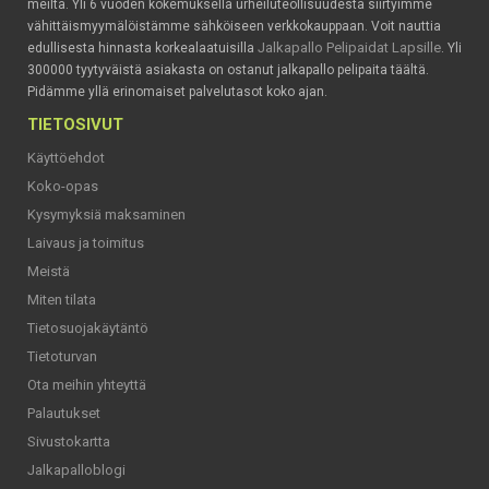
meiltä. Yli 6 vuoden kokemuksella urheiluteollisuudesta siirtyimme
vähittäismyymälöistämme sähköiseen verkkokauppaan. Voit nauttia
Jalkapallo Pelipaidat Lapsille
edullisesta hinnasta korkealaatuisilla
. Yli
300000 tyytyväistä asiakasta on ostanut jalkapallo pelipaita täältä.
Pidämme yllä erinomaiset palvelutasot koko ajan.
TIETOSIVUT
Käyttöehdot
Koko-opas
Kysymyksiä maksaminen
Laivaus ja toimitus
Meistä
Miten tilata
Tietosuojakäytäntö
Tietoturvan
Ota meihin yhteyttä
Palautukset
Sivustokartta
Jalkapalloblogi