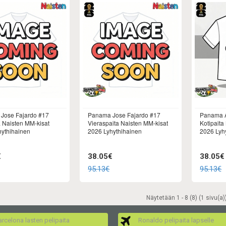
Jose Fajardo #17
Panama Jose Fajardo #17
Panama A
a Naisten MM-kisat
Vieraspaita Naisten MM-kisat
Kotipaita
hythihainen
2026 Lyhythihainen
2026 Lyh
€
38.05€
38.05€
95.13€
95.13€
Näytetään 1 - 8 (8) (1 sivu(a)
rcelona lasten pelipaita
Ronaldo pelipaita lapselle