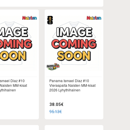
smael Diaz #10
Panama Ismael Diaz #10
 Naisten MM-kisat
Vieraspaita Naisten MM-kisat
ythihainen
2026 Lyhythihainen
38.05€
95.13€