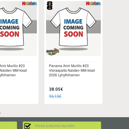
mir Murillo #23
Panama Amir Murillo #23
 Naisten MM-kisat
Vieraspaita Naisten MM-kisat
ythihainen
2026 Lyhythihainen
38.05€
95.13€
)
Messi pelipaita lapselle