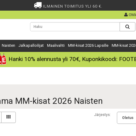
ILMAINEN TOIMITUS YLI 60 €.
OMA
Naisten
Jalkapalloilijat
Maalivahti
MM-kisat 2026 Lapsille
MM-kisat 202
Hanki
10%
alennusta yli
70€
, Kuponkikoodi:
FOOT
ma MM-kisat 2026 Naisten
Järjestys: