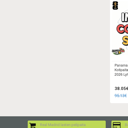
Panama 
Kotipait
2026 Ly
38.05
95.13€
Real Madrid lasten pelipaita
Ba