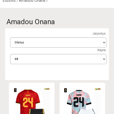
Etusivu
Amadou Onana
Amadou Onana
Järjestys:
Näytä: