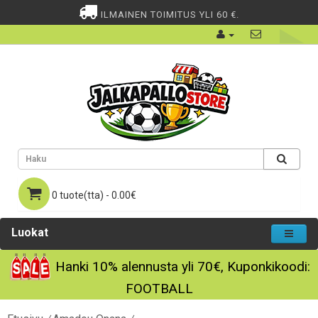
ILMAINEN TOIMITUS YLI 60 €.
0 tuote(tta) - 0.00€
Luokat
Hanki
10%
alennusta yli
70€
, Kuponkikoodi:
FOOTBALL