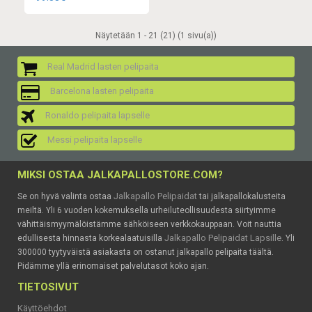
Näytetään 1 - 21 (21) (1 sivu(a))
Real Madrid lasten pelipaita
Barcelona lasten pelipaita
Ronaldo pelipaita lapselle
Messi pelipaita lapselle
MIKSI OSTAA JALKAPALLOSTORE.COM?
Jalkapallo Pelipaidat
Se on hyvä valinta ostaa
tai jalkapallokalusteita
meiltä. Yli 6 vuoden kokemuksella urheiluteollisuudesta siirtyimme
vähittäismyymälöistämme sähköiseen verkkokauppaan. Voit nauttia
Jalkapallo Pelipaidat Lapsille
edullisesta hinnasta korkealaatuisilla
. Yli
300000 tyytyväistä asiakasta on ostanut jalkapallo pelipaita täältä.
Pidämme yllä erinomaiset palvelutasot koko ajan.
TIETOSIVUT
Käyttöehdot