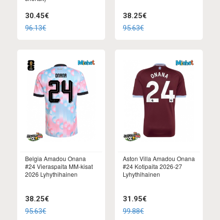
30.45€
38.25€
96.13€
95.63€
Belgia Amadou Onana
Aston Villa Amadou Onana
#24 Vieraspaita MM-kisat
#24 Kotipaita 2026-27
2026 Lyhythihainen
Lyhythihainen
38.25€
31.95€
95.63€
99.88€