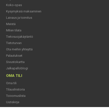
Koko-opas
Kysymyksiä maksaminen
Laivaus ja toimitus
Meistä
Miten tilata
Tietosuojakäytäntö
Tietoturvan
Ota meihin yhteyttä
Palautukset
Sivustokartta
Jalkapalloblogi
OMA TILI
Oma tili
Tilaushistoria
Toivomuslista
Uutiskirje