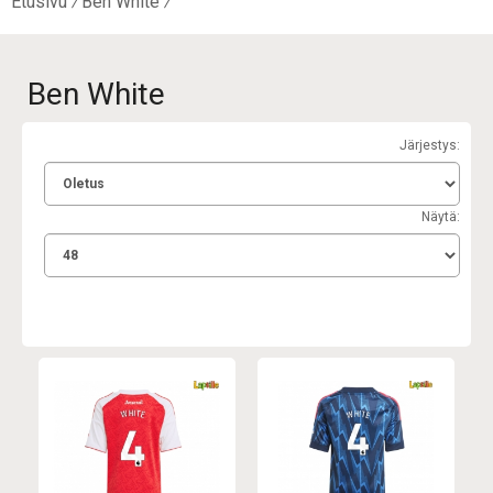
Etusivu
Ben White
Ben White
Järjestys:
Näytä: