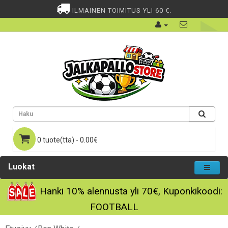
ILMAINEN TOIMITUS YLI 60 €.
0 tuote(tta) - 0.00€
Luokat
Hanki
10%
alennusta yli
70€
, Kuponkikoodi:
FOOTBALL