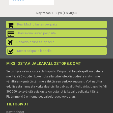
Näytetään 1 - 9 (9) (1 sivu(a))
Real Madrid lasten pelipaita
Barcelona lasten pelipaita
Ronaldo pelipaita lapselle
Messi pelipaita lapselle
MIKSI OSTAA JALKAPALLOSTORE.COM?
Jalkapallo Pelipaidat
Se on hyvä valinta ostaa
tai jalkapallokalusteita
meiltä. Yli 6 vuoden kokemuksella urheiluteollisuudesta siirtyimme
vähittäismyymälöistämme sähköiseen verkkokauppaan. Voit nauttia
Jalkapallo Pelipaidat Lapsille
edullisesta hinnasta korkealaatuisilla
. Yli
300000 tyytyväistä asiakasta on ostanut jalkapallo pelipaita täältä.
Pidämme yllä erinomaiset palvelutasot koko ajan.
TIETOSIVUT
Käyttöehdot