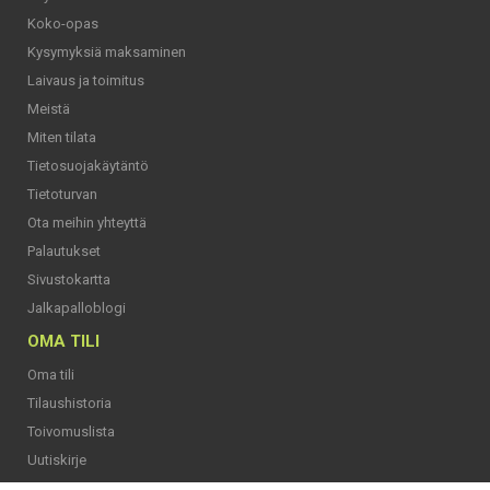
Koko-opas
Kysymyksiä maksaminen
Laivaus ja toimitus
Meistä
Miten tilata
Tietosuojakäytäntö
Tietoturvan
Ota meihin yhteyttä
Palautukset
Sivustokartta
Jalkapalloblogi
OMA TILI
Oma tili
Tilaushistoria
Toivomuslista
Uutiskirje