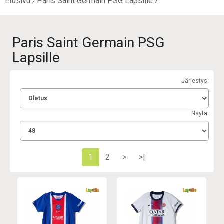
Etusivu
Paris Saint Germain PSG Lapsille
Paris Saint Germain PSG
Lapsille
Järjestys:
Näytä:
1
2
>
>|