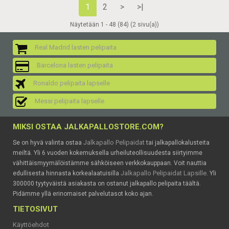
1
2
>
>|
Näytetään 1 - 48 (84) (2 sivu(a))
Real Madrid lasten pelipaita
Barcelona lasten pelipaita
Ronaldo pelipaita lapselle
Messi pelipaita lapselle
MIKSI OSTAA JALKAPALLOSTORE.COM?
Jalkapallo Pelipaidat
Se on hyvä valinta ostaa
tai jalkapallokalusteita
meiltä. Yli 6 vuoden kokemuksella urheiluteollisuudesta siirtyimme
vähittäismyymälöistämme sähköiseen verkkokauppaan. Voit nauttia
Jalkapallo Pelipaidat Lapsille
edullisesta hinnasta korkealaatuisilla
. Yli
300000 tyytyväistä asiakasta on ostanut jalkapallo pelipaita täältä.
Pidämme yllä erinomaiset palvelutasot koko ajan.
TIETOSIVUT
Käyttöehdot