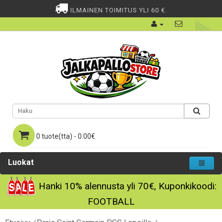
ILMAINEN TOIMITUS YLI 60 €.
0 tuote(tta) - 0.00€
Luokat
Hanki
10%
alennusta yli
70€
, Kuponkikoodi:
FOOTBALL