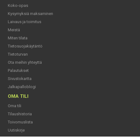
Koko-opas
Kysymyksiä maksaminen
Laivaus ja toimitus
Meistä
Miten tilata
Tietosuojakäytäntö
Tietoturvan
Ota meihin yhteyttä
Palautukset
Sivustokartta
Jalkapalloblogi
OMA TILI
Oma tili
Tilaushistoria
Toivomuslista
Uutiskirje