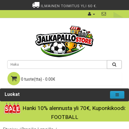
ILMAINEN TOIMITUS YLI 60 €.
0 tuote(tta) - 0.00€
Luokat
Hanki
10%
alennusta yli
70€
, Kuponkikoodi:
FOOTBALL