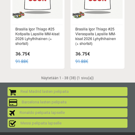
Brasilia Igor Thiago #25
Brasilia Igor Thiago #25
Kotipaita Lapsille MM-kisat
Vieraspaita Lapsille MM-
2026 Lyhythihainen (+
kisat 2026 Lyhythihainen
shortsit)
(+ shortsit)
36.75€
36.75€
91.88€
91.88€
Näytetään 1 - 38 (38) (1 sivu(a))
Real Madrid lasten pelipaita
Barcelona lasten pelipaita
Ronaldo pelipaita lapselle
Messi pelipaita lapselle