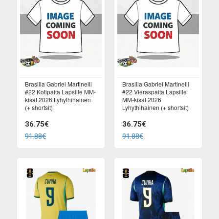
Brasilia Gabriel Martinelli
Brasilia Gabriel Martinelli
#22 Kotipaita Lapsille MM-
#22 Vieraspaita Lapsille
kisat 2026 Lyhythihainen
MM-kisat 2026
(+ shortsit)
Lyhythihainen (+ shortsit)
36.75€
36.75€
91.88€
91.88€