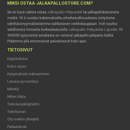
MIKSI OSTAA JALKAPALLOSTORE.COM?
Jalkapallo Pelipaidat
Se on hyvä valinta ostaa
tai jalkapallokalusteita
meiltä. Yli 6 vuoden kokemuksella urheiluteollisuudesta siirtyimme
vähittäismyymälöistämme sähköiseen verkkokauppaan. Voit nauttia
Jalkapallo Pelipaidat Lapsille
edullisesta hinnasta korkealaatuisilla
. Yli
300000 tyytyväistä asiakasta on ostanut jalkapallo pelipaita täältä.
Pidämme yllä erinomaiset palvelutasot koko ajan.
TIETOSIVUT
Käyttöehdot
Koko-opas
Kysymyksiä maksaminen
Laivaus ja toimitus
Meistä
Miten tilata
Tietosuojakäytäntö
Tietoturvan
Ota meihin yhteyttä
Palautukset