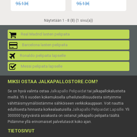
95.13€
95.13€
Näytetään 1 - 8 (8) (1 sivu(a))
Real Madrid lasten pelipaita
Barcelona lasten pelipaita
Ronaldo pelipaita lapselle
Messi pelipaita lapselle
MIKSI OSTAA JALKAPALLOSTORE.COM?
Jalkapallo Pelipaidat
Se on hyvä valinta ostaa
tai jalkapallokalusteita
meiltä. Yli 6 vuoden kokemuksella urheiluteollisuudesta siirtyimme
vähittäismyymälöistämme sähköiseen verkkokauppaan. Voit nauttia
Jalkapallo Pelipaidat Lapsille
edullisesta hinnasta korkealaatuisilla
. Yli
300000 tyytyväistä asiakasta on ostanut jalkapallo pelipaita täältä.
Pidämme yllä erinomaiset palvelutasot koko ajan.
TIETOSIVUT