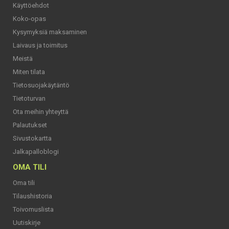
Käyttöehdot
Koko-opas
Kysymyksiä maksaminen
Laivaus ja toimitus
Meistä
Miten tilata
Tietosuojakäytäntö
Tietoturvan
Ota meihin yhteyttä
Palautukset
Sivustokartta
Jalkapalloblogi
OMA TILI
Oma tili
Tilaushistoria
Toivomuslista
Uutiskirje