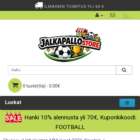
ILMAINEN TOIMITUS YLI 60 €.
0 tuote(tta) - 0.00€
Luokat
Hanki
10%
alennusta yli
70€
, Kuponkikoodi:
FOOTBALL