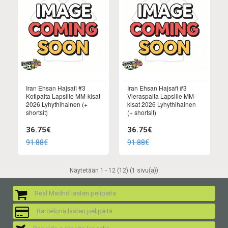
Iran Ehsan Hajsafi #3
Iran Ehsan Hajsafi #3
Kotipaita Lapsille MM-kisat
Vieraspaita Lapsille MM-
2026 Lyhythihainen (+
kisat 2026 Lyhythihainen
shortsit)
(+ shortsit)
36.75€
36.75€
91.88€
91.88€
Näytetään 1 - 12 (12) (1 sivu(a))
Real Madrid lasten pelipaita
Barcelona lasten pelipaita