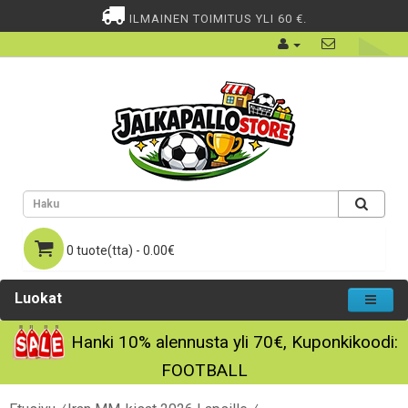
ILMAINEN TOIMITUS YLI 60 €.
0 tuote(tta) - 0.00€
Luokat
Hanki
10%
alennusta yli
70€
, Kuponkikoodi:
FOOTBALL