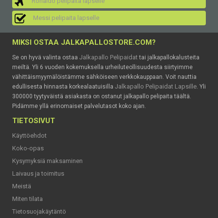
Ronaldo pelipaita lapselle
Messi pelipaita lapselle
MIKSI OSTAA JALKAPALLOSTORE.COM?
Jalkapallo Pelipaidat
Se on hyvä valinta ostaa
tai jalkapallokalusteita
meiltä. Yli 6 vuoden kokemuksella urheiluteollisuudesta siirtyimme
vähittäismyymälöistämme sähköiseen verkkokauppaan. Voit nauttia
Jalkapallo Pelipaidat Lapsille
edullisesta hinnasta korkealaatuisilla
. Yli
300000 tyytyväistä asiakasta on ostanut jalkapallo pelipaita täältä.
Pidämme yllä erinomaiset palvelutasot koko ajan.
TIETOSIVUT
Käyttöehdot
Koko-opas
Kysymyksiä maksaminen
Laivaus ja toimitus
Meistä
Miten tilata
Tietosuojakäytäntö