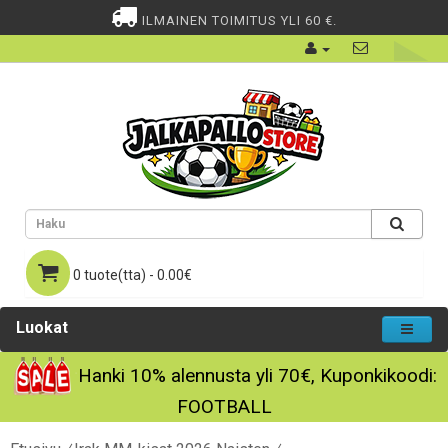
ILMAINEN TOIMITUS YLI 60 €.
0 tuote(tta) - 0.00€
Luokat
Hanki
10%
alennusta yli
70€
, Kuponkikoodi:
FOOTBALL