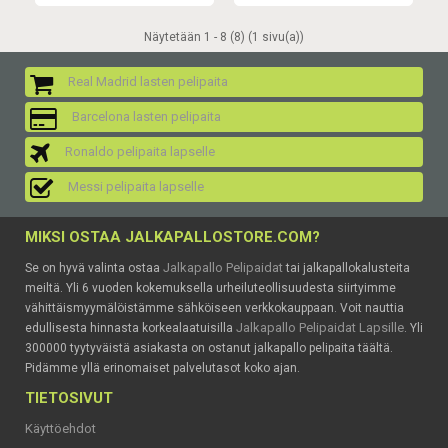
Näytetään 1 - 8 (8) (1 sivu(a))
Real Madrid lasten pelipaita
Barcelona lasten pelipaita
Ronaldo pelipaita lapselle
Messi pelipaita lapselle
MIKSI OSTAA JALKAPALLOSTORE.COM?
Jalkapallo Pelipaidat
Se on hyvä valinta ostaa
tai jalkapallokalusteita
meiltä. Yli 6 vuoden kokemuksella urheiluteollisuudesta siirtyimme
vähittäismyymälöistämme sähköiseen verkkokauppaan. Voit nauttia
Jalkapallo Pelipaidat Lapsille
edullisesta hinnasta korkealaatuisilla
. Yli
300000 tyytyväistä asiakasta on ostanut jalkapallo pelipaita täältä.
Pidämme yllä erinomaiset palvelutasot koko ajan.
TIETOSIVUT
Käyttöehdot