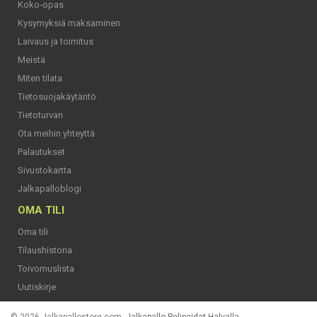
Koko-opas
Kysymyksiä maksaminen
Laivaus ja toimitus
Meistä
Miten tilata
Tietosuojakäytäntö
Tietoturvan
Ota meihin yhteyttä
Palautukset
Sivustokartta
Jalkapalloblogi
OMA TILI
Oma tili
Tilaushistoria
Toivomuslista
Uutiskirje
© 2026 Jalkapallostore.com.
Jalkapallo Pelipaidat Halvalla
.