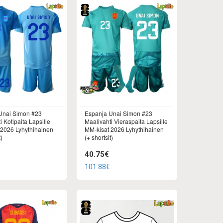
Unai Simon #23
Espanja Unai Simon #23
i Kotipaita Lapsille
Maalivahti Vieraspaita Lapsille
 2026 Lyhythihainen
MM-kisat 2026 Lyhythihainen
t)
(+ shortsit)
40.75€
101.88€