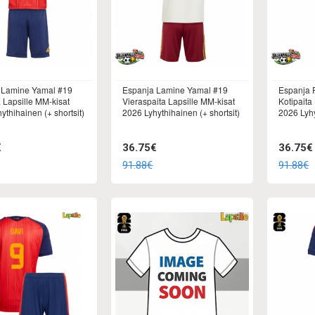
 Lamine Yamal #19
Espanja Lamine Yamal #19
Espanja 
a Lapsille MM-kisat
Vieraspaita Lapsille MM-kisat
Kotipaita
ythihainen (+ shortsit)
2026 Lyhythihainen (+ shortsit)
2026 Lyhy
€
36.75€
36.75€
91.88€
91.88€