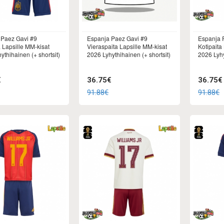
 Paez Gavi #9
Espanja Paez Gavi #9
Espanja 
a Lapsille MM-kisat
Vieraspaita Lapsille MM-kisat
Kotipaita
ythihainen (+ shortsit)
2026 Lyhythihainen (+ shortsit)
2026 Lyhy
€
36.75€
36.75€
91.88€
91.88€