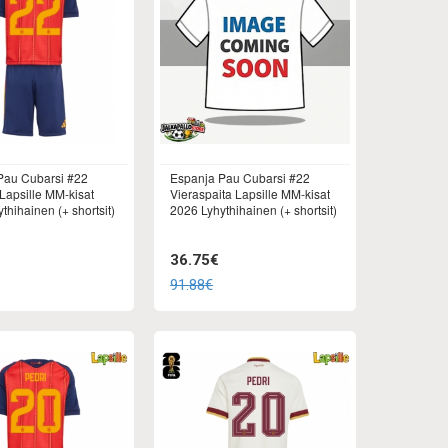
Pau Cubarsi #22
Espanja Pau Cubarsi #22
 Lapsille MM-kisat
Vieraspaita Lapsille MM-kisat
thihainen (+ shortsit)
2026 Lyhythihainen (+ shortsit)
36.75€
91.88€