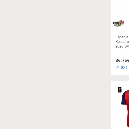
Espanja
Kotipait
2026 Lyh
36.75
91.88€