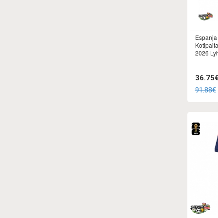
Espanja
Kotipait
2026 Lyh
36.75
91.88€