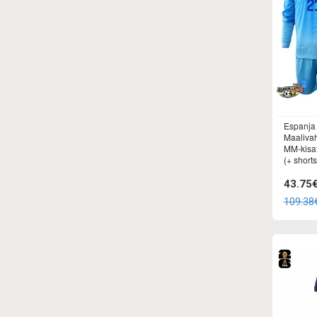
Espanja
Maalivaht
MM-kisat
(+ shortsi
43.75
109.38