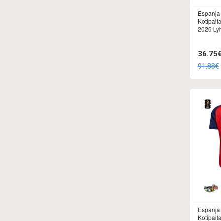
Espanja 
Kotipait
2026 Lyh
36.75
91.88€
Espanja 
Kotipait