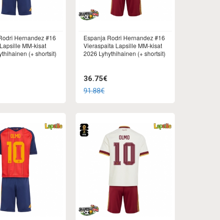
Rodri Hernandez #16
Espanja Rodri Hernandez #16
 Lapsille MM-kisat
Vieraspaita Lapsille MM-kisat
thihainen (+ shortsit)
2026 Lyhythihainen (+ shortsit)
36.75€
91.88€