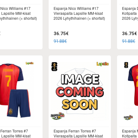
Nico Williams #17
Espanja Nico Williams #17
Espanja 
a Lapsille MM-kisat
Vieraspaita Lapsille MM-kisat
Kotipaita
ythihainen (+ shortsit)
2026 Lyhythihainen (+ shortsit)
2026 Lyhy
€
36.75€
36.75€
91.88€
91.88€
Ferran Torres #7
Espanja Ferran Torres #7
Espanja 
a Lapsille MM-kisat
Vieraspaita Lapsille MM-kisat
Kotipaita