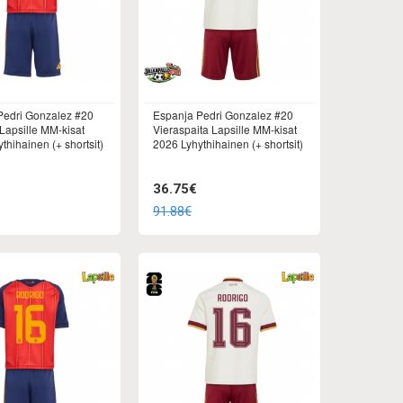
Pedri Gonzalez #20
Espanja Pedri Gonzalez #20
 Lapsille MM-kisat
Vieraspaita Lapsille MM-kisat
thihainen (+ shortsit)
2026 Lyhythihainen (+ shortsit)
36.75€
91.88€