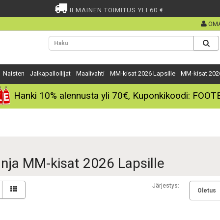
ILMAINEN TOIMITUS YLI 60 €.
OMA
Naisten
Jalkapalloilijat
Maalivahti
MM-kisat 2026 Lapsille
MM-kisat 202
Hanki
10%
alennusta yli
70€
, Kuponkikoodi:
FOOT
nja MM-kisat 2026 Lapsille
Järjestys: