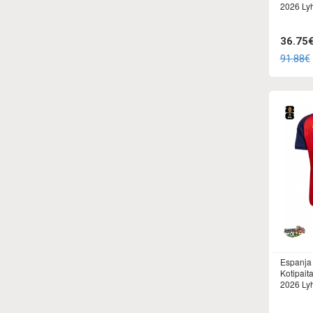
2026 Lyh
36.75
91.88€
Espanja
Kotipait
2026 Lyh