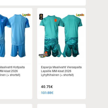
aalivahti Kotipaita
Espanja Maalivahti Vieraspaita
MM-kisat 2026
Lapsille MM-kisat 2026
inen (+ shortsit)
Lyhythihainen (+ shortsit)
40.75€
101.88€