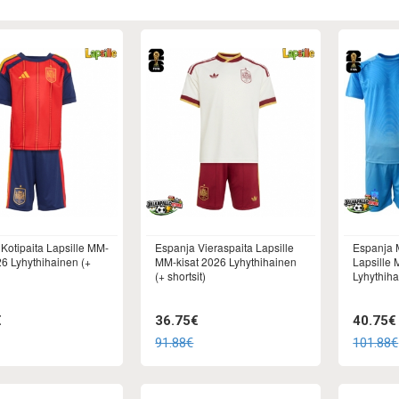
Kotipaita Lapsille MM-
Espanja Vieraspaita Lapsille
Espanja M
26 Lyhythihainen (+
MM-kisat 2026 Lyhythihainen
Lapsille 
(+ shortsit)
Lyhythiha
€
36.75€
40.75€
91.88€
101.88€