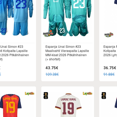
 Unai Simon #23
Espanja Unai Simon #23
Espanja 
i Kotipaita Lapsille
Maalivahti Vieraspaita Lapsille
Kotipaita
 2026 Pitkähihainen
MM-kisat 2026 Pitkähihainen
2026 Lyhy
t)
(+ shortsit)
€
43.75€
36.75€
€
109.38€
91.88€