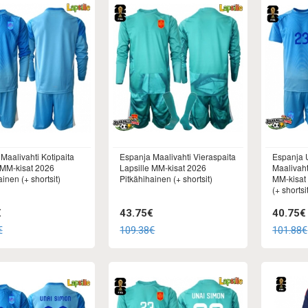
Maalivahti Kotipaita
Espanja Maalivahti Vieraspaita
Espanja 
 MM-kisat 2026
Lapsille MM-kisat 2026
Maalivaht
inen (+ shortsit)
Pitkähihainen (+ shortsit)
MM-kisat
(+ shortsi
€
43.75€
40.75€
€
109.38€
101.88€