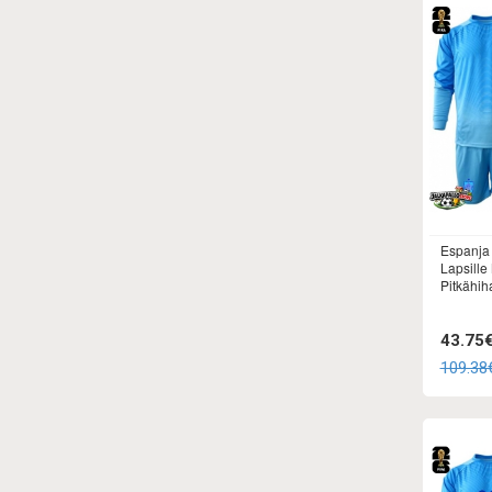
Espanja 
Lapsille
Pitkähiha
43.75
109.38