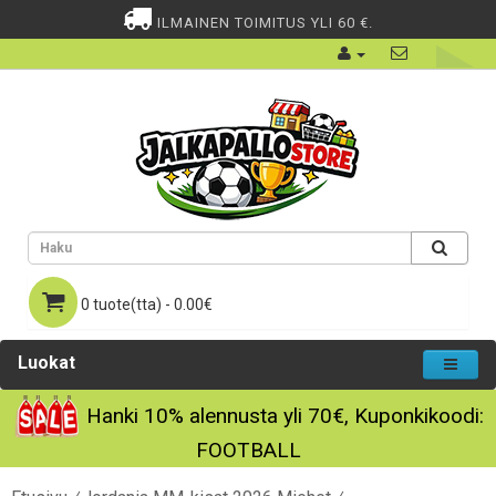
ILMAINEN TOIMITUS YLI 60 €.
0 tuote(tta) - 0.00€
Luokat
Hanki
10%
alennusta yli
70€
, Kuponkikoodi:
FOOTBALL