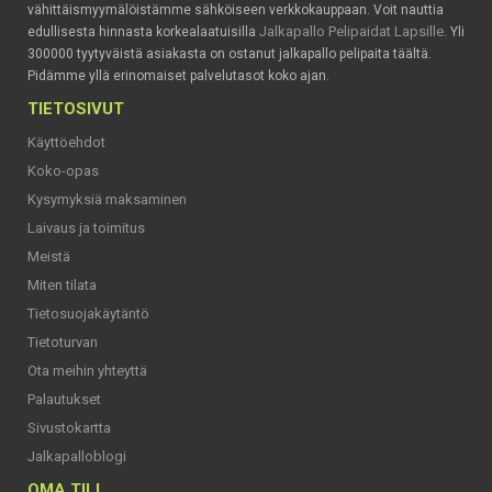
vähittäismyymälöistämme sähköiseen verkkokauppaan. Voit nauttia
Jalkapallo Pelipaidat Lapsille
edullisesta hinnasta korkealaatuisilla
. Yli
300000 tyytyväistä asiakasta on ostanut jalkapallo pelipaita täältä.
Pidämme yllä erinomaiset palvelutasot koko ajan.
TIETOSIVUT
Käyttöehdot
Koko-opas
Kysymyksiä maksaminen
Laivaus ja toimitus
Meistä
Miten tilata
Tietosuojakäytäntö
Tietoturvan
Ota meihin yhteyttä
Palautukset
Sivustokartta
Jalkapalloblogi
OMA TILI