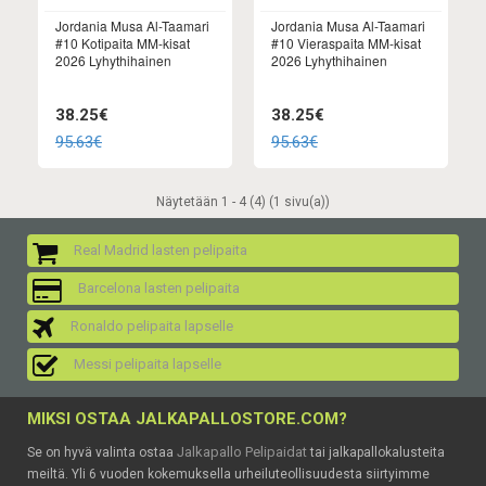
Jordania Musa Al-Taamari
Jordania Musa Al-Taamari
#10 Kotipaita MM-kisat
#10 Vieraspaita MM-kisat
2026 Lyhythihainen
2026 Lyhythihainen
38.25€
38.25€
95.63€
95.63€
Näytetään 1 - 4 (4) (1 sivu(a))
Real Madrid lasten pelipaita
Barcelona lasten pelipaita
Ronaldo pelipaita lapselle
Messi pelipaita lapselle
MIKSI OSTAA JALKAPALLOSTORE.COM?
Jalkapallo Pelipaidat
Se on hyvä valinta ostaa
tai jalkapallokalusteita
meiltä. Yli 6 vuoden kokemuksella urheiluteollisuudesta siirtyimme