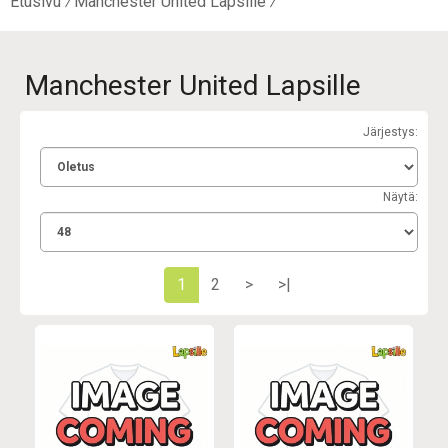
Etusivu
Manchester United Lapsille
Manchester United Lapsille
Järjestys:
Näytä:
1
2
>
>|