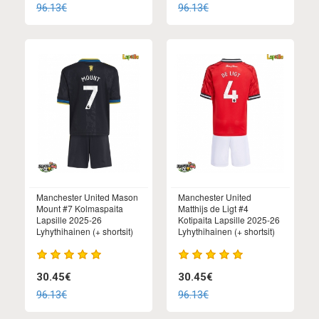
96.13€
96.13€
Manchester United Mason
Manchester United
Mount #7 Kolmaspaita
Matthijs de Ligt #4
Lapsille 2025-26
Kotipaita Lapsille 2025-26
Lyhythihainen (+ shortsit)
Lyhythihainen (+ shortsit)
30.45€
30.45€
96.13€
96.13€