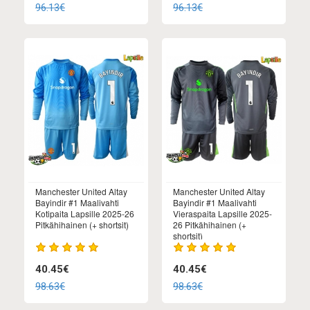
96.13€
96.13€
Manchester United Altay
Manchester United Altay
Bayindir #1 Maalivahti
Bayindir #1 Maalivahti
Kotipaita Lapsille 2025-26
Vieraspaita Lapsille 2025-
Pitkähihainen (+ shortsit)
26 Pitkähihainen (+
shortsit)
40.45€
40.45€
98.63€
98.63€