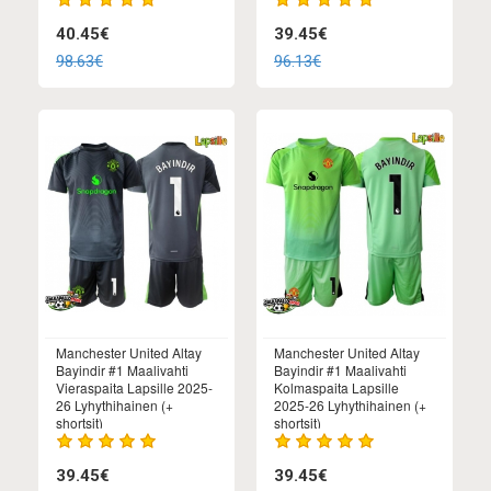
40.45€
39.45€
98.63€
96.13€
Manchester United Altay
Manchester United Altay
Bayindir #1 Maalivahti
Bayindir #1 Maalivahti
Vieraspaita Lapsille 2025-
Kolmaspaita Lapsille
26 Lyhythihainen (+
2025-26 Lyhythihainen (+
shortsit)
shortsit)
39.45€
39.45€