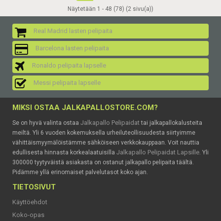
Näytetään 1 - 48 (78) (2 sivu(a))
Real Madrid lasten pelipaita
Barcelona lasten pelipaita
Ronaldo pelipaita lapselle
Messi pelipaita lapselle
MIKSI OSTAA JALKAPALLOSTORE.COM?
Jalkapallo Pelipaidat
Se on hyvä valinta ostaa
tai jalkapallokalusteita
meiltä. Yli 6 vuoden kokemuksella urheiluteollisuudesta siirtyimme
vähittäismyymälöistämme sähköiseen verkkokauppaan. Voit nauttia
Jalkapallo Pelipaidat Lapsille
edullisesta hinnasta korkealaatuisilla
. Yli
300000 tyytyväistä asiakasta on ostanut jalkapallo pelipaita täältä.
Pidämme yllä erinomaiset palvelutasot koko ajan.
TIETOSIVUT
Käyttöehdot
Koko-opas