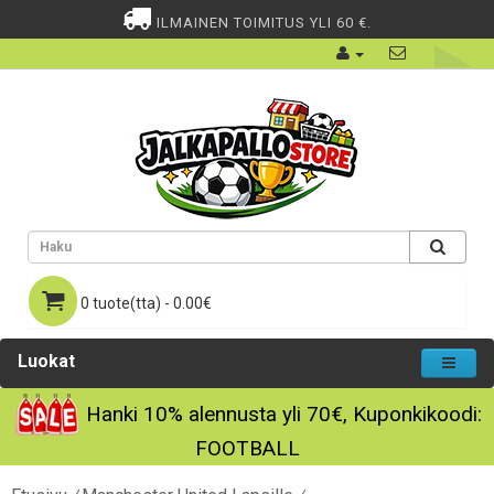
ILMAINEN TOIMITUS YLI 60 €.
0 tuote(tta) - 0.00€
Luokat
Hanki
10%
alennusta yli
70€
, Kuponkikoodi:
FOOTBALL