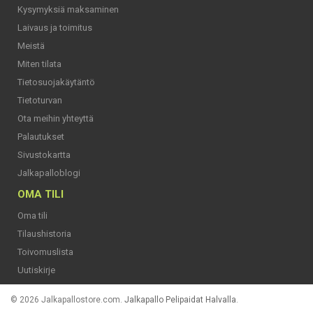
Kysymyksiä maksaminen
Laivaus ja toimitus
Meistä
Miten tilata
Tietosuojakäytäntö
Tietoturvan
Ota meihin yhteyttä
Palautukset
Sivustokartta
Jalkapalloblogi
OMA TILI
Oma tili
Tilaushistoria
Toivomuslista
Uutiskirje
© 2026 Jalkapallostore.com.
Jalkapallo Pelipaidat Halvalla
.