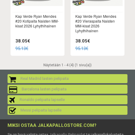
Kap Verde Ryan Mendes
Kap Verde Ryan Mendes
#20 Kotipaita Naisten MM-
#20 Vieraspaita Naisten
kisat 2026 Lyhythihainen
MM-kisat 2026
Lyhythihainen
38.05€
38.05€
95.13€
95.13€
Näytetään 1 - 4 (4) (1 sivu(a))
Real Madrid lasten pelipaita
Barcelona lasten pelipaita
Ronaldo pelipaita lapselle
Messi pelipaita lapselle
MIKSI OSTAA JALKAPALLOSTORE.COM?
Jalkapallo Pelipaidat
Se on hyvä valinta ostaa
tai jalkapallokalusteita