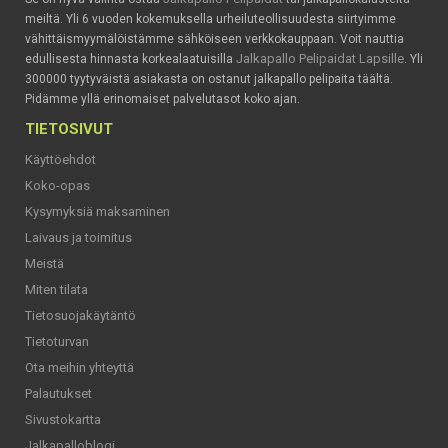
meiltä. Yli 6 vuoden kokemuksella urheiluteollisuudesta siirtyimme
vähittäismyymälöistämme sähköiseen verkkokauppaan. Voit nauttia
Jalkapallo Pelipaidat Lapsille
edullisesta hinnasta korkealaatuisilla
. Yli
300000 tyytyväistä asiakasta on ostanut jalkapallo pelipaita täältä.
Pidämme yllä erinomaiset palvelutasot koko ajan.
TIETOSIVUT
Käyttöehdot
Koko-opas
Kysymyksiä maksaminen
Laivaus ja toimitus
Meistä
Miten tilata
Tietosuojakäytäntö
Tietoturvan
Ota meihin yhteyttä
Palautukset
Sivustokartta
Jalkapalloblogi