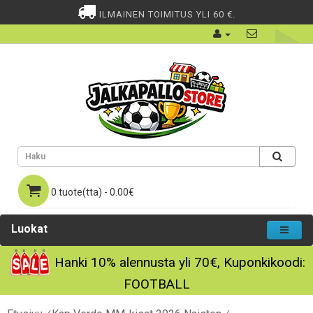
ILMAINEN TOIMITUS YLI 60 €.
0 tuote(tta) - 0.00€
Luokat
Hanki
10%
alennusta yli
70€
, Kuponkikoodi:
FOOTBALL