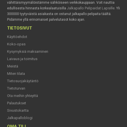
vähittäismyymälöistämme sähköiseen verkkokauppaan. Voit nauttia
Jalkapallo Pelipaidat Lapsille
edullisesta hinnasta korkealaatuisilla
. Yli
300000 tyytyväistä asiakasta on ostanut jalkapallo pelipaita täältä.
Pidämme yllä erinomaiset palvelutasot koko ajan.
TIETOSIVUT
Käyttöehdot
Koko-opas
Kysymyksiä maksaminen
Laivaus ja toimitus
Meistä
Miten tilata
Tietosuojakäytäntö
Tietoturvan
Ota meihin yhteyttä
Palautukset
Sivustokartta
Jalkapalloblogi
OMA TILI