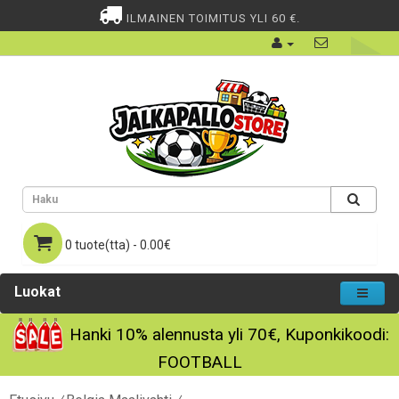
ILMAINEN TOIMITUS YLI 60 €.
0 tuote(tta) - 0.00€
Luokat
Hanki
10%
alennusta yli
70€
, Kuponkikoodi:
FOOTBALL