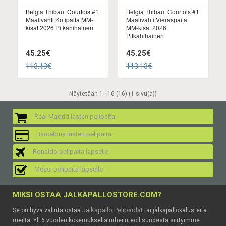
Belgia Thibaut Courtois #1
Belgia Thibaut Courtois #1
Maalivahti Kotipaita MM-
Maalivahti Vieraspaita
kisat 2026 Pitkähihainen
MM-kisat 2026
Pitkähihainen
45.25€
45.25€
113.13€
113.13€
Näytetään 1 - 16 (16) (1 sivu(a))
Real Madrid lasten pelipaita
Barcelona lasten pelipaita
Ronaldo pelipaita lapselle
Messi pelipaita lapselle
MIKSI OSTAA JALKAPALLOSTORE.COM?
Jalkapallo Pelipaidat
Se on hyvä valinta ostaa
tai jalkapallokalusteita
meiltä. Yli 6 vuoden kokemuksella urheiluteollisuudesta siirtyimme