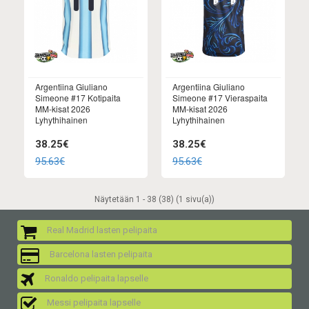
Argentiina Giuliano
Argentiina Giuliano
Simeone #17 Kotipaita
Simeone #17 Vieraspaita
MM-kisat 2026
MM-kisat 2026
Lyhythihainen
Lyhythihainen
38.25€
38.25€
95.63€
95.63€
Näytetään 1 - 38 (38) (1 sivu(a))
Real Madrid lasten pelipaita
Barcelona lasten pelipaita
Ronaldo pelipaita lapselle
Messi pelipaita lapselle