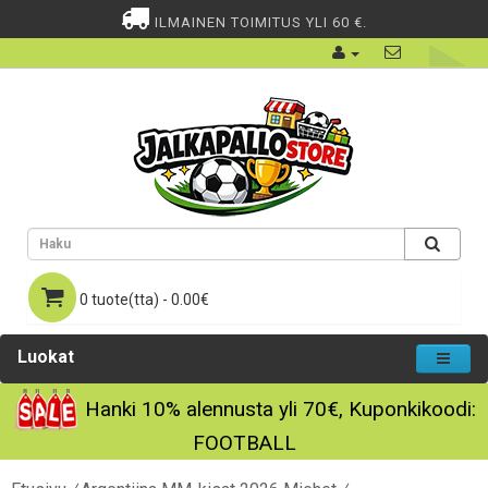
ILMAINEN TOIMITUS YLI 60 €.
0 tuote(tta) - 0.00€
Luokat
Hanki
10%
alennusta yli
70€
, Kuponkikoodi:
FOOTBALL