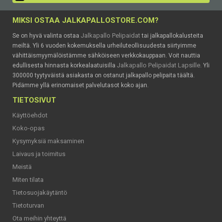
MIKSI OSTAA JALKAPALLOSTORE.COM?
Jalkapallo Pelipaidat
Se on hyvä valinta ostaa
tai jalkapallokalusteita
meiltä. Yli 6 vuoden kokemuksella urheiluteollisuudesta siirtyimme
vähittäismyymälöistämme sähköiseen verkkokauppaan. Voit nauttia
Jalkapallo Pelipaidat Lapsille
edullisesta hinnasta korkealaatuisilla
. Yli
300000 tyytyväistä asiakasta on ostanut jalkapallo pelipaita täältä.
Pidämme yllä erinomaiset palvelutasot koko ajan.
TIETOSIVUT
Käyttöehdot
Koko-opas
Kysymyksiä maksaminen
Laivaus ja toimitus
Meistä
Miten tilata
Tietosuojakäytäntö
Tietoturvan
Ota meihin yhteyttä