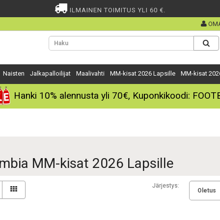
ILMAINEN TOIMITUS YLI 60 €.
OMA
Naisten
Jalkapalloilijat
Maalivahti
MM-kisat 2026 Lapsille
MM-kisat 202
Hanki
10%
alennusta yli
70€
, Kuponkikoodi:
FOOT
mbia MM-kisat 2026 Lapsille
Järjestys: