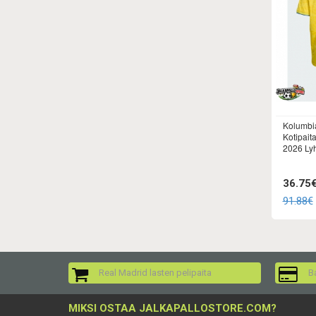
Kolumbi
Kotipait
2026 Lyh
36.75
91.88€
Real Madrid lasten pelipaita
Ba
MIKSI OSTAA JALKAPALLOSTORE.COM?