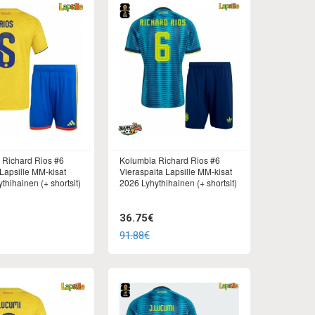
 Richard Rios #6
Kolumbia Richard Rios #6
 Lapsille MM-kisat
Vieraspaita Lapsille MM-kisat
thihainen (+ shortsit)
2026 Lyhythihainen (+ shortsit)
36.75€
91.88€