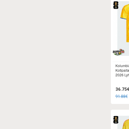
Kolumbia
Kotipait
2026 Lyh
36.75
91.88€