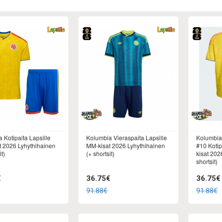
 Kotipaita Lapsille
Kolumbia Vieraspaita Lapsille
Kolumbia
 2026 Lyhythihainen
MM-kisat 2026 Lyhythihainen
#10 Kotip
t)
(+ shortsit)
kisat 202
shortsit)
€
36.75€
36.75€
91.88€
91.88€