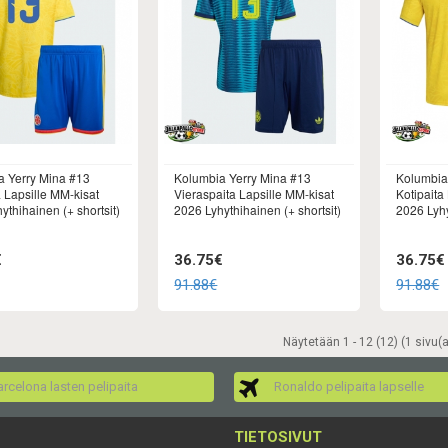
a Yerry Mina #13
Kolumbia Yerry Mina #13
Kolumbia
a Lapsille MM-kisat
Vieraspaita Lapsille MM-kisat
Kotipaita
ythihainen (+ shortsit)
2026 Lyhythihainen (+ shortsit)
2026 Lyhy
€
36.75€
36.75€
91.88€
91.88€
Näytetään 1 - 12 (12) (1 sivu(a
rcelona lasten pelipaita
Ronaldo pelipaita lapselle
TIETOSIVUT