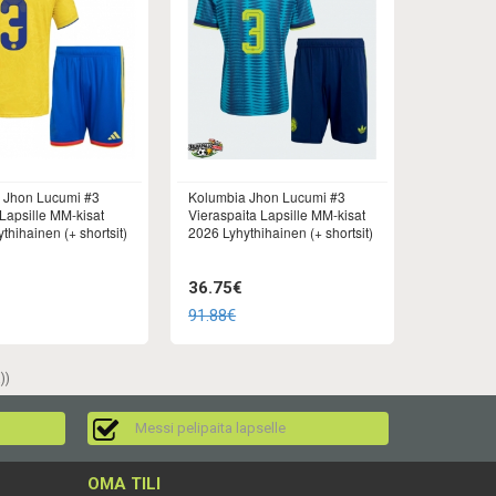
 Jhon Lucumi #3
Kolumbia Jhon Lucumi #3
 Lapsille MM-kisat
Vieraspaita Lapsille MM-kisat
thihainen (+ shortsit)
2026 Lyhythihainen (+ shortsit)
36.75€
91.88€
))
Messi pelipaita lapselle
OMA TILI