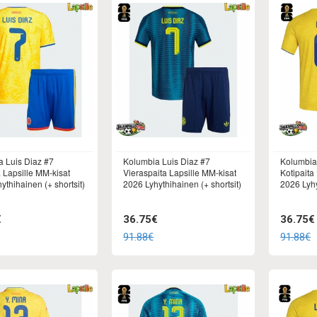
 Luis Diaz #7
Kolumbia Luis Diaz #7
Kolumbia
a Lapsille MM-kisat
Vieraspaita Lapsille MM-kisat
Kotipaita
ythihainen (+ shortsit)
2026 Lyhythihainen (+ shortsit)
2026 Lyhy
€
36.75€
36.75€
91.88€
91.88€