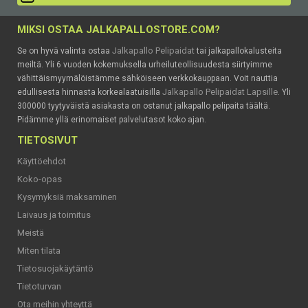
MIKSI OSTAA JALKAPALLOSTORE.COM?
Jalkapallo Pelipaidat
Se on hyvä valinta ostaa
tai jalkapallokalusteita
meiltä. Yli 6 vuoden kokemuksella urheiluteollisuudesta siirtyimme
vähittäismyymälöistämme sähköiseen verkkokauppaan. Voit nauttia
Jalkapallo Pelipaidat Lapsille
edullisesta hinnasta korkealaatuisilla
. Yli
300000 tyytyväistä asiakasta on ostanut jalkapallo pelipaita täältä.
Pidämme yllä erinomaiset palvelutasot koko ajan.
TIETOSIVUT
Käyttöehdot
Koko-opas
Kysymyksiä maksaminen
Laivaus ja toimitus
Meistä
Miten tilata
Tietosuojakäytäntö
Tietoturvan
Ota meihin yhteyttä