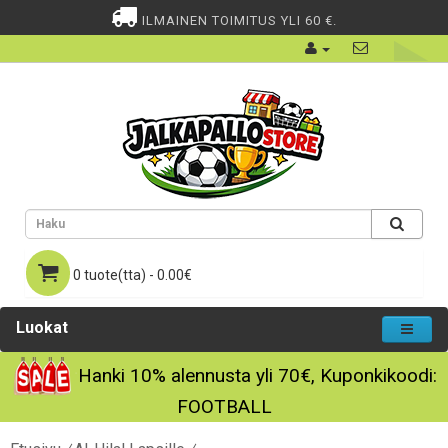
ILMAINEN TOIMITUS YLI 60 €.
0 tuote(tta) - 0.00€
Luokat
Hanki
10%
alennusta yli
70€
, Kuponkikoodi:
FOOTBALL