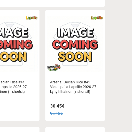
Declan Rice #41
Arsenal Declan Rice #41
 Lapsille 2026-27
Vieraspaita Lapsille 2026-27
inen (+ shortsit)
Lyhythihainen (+ shortsit)
30.45€
96.13€