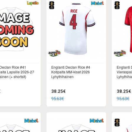
Declan Rice #41
Englanti Declan Rice #4
Englanti 
ita Lapsille 2026-27
Kotipaita MM-kisat 2026
Vieraspa
inen (+ shortsit)
Lyhythihainen
Lyhythih
€
38.25€
38.25€
95.63€
95.63€