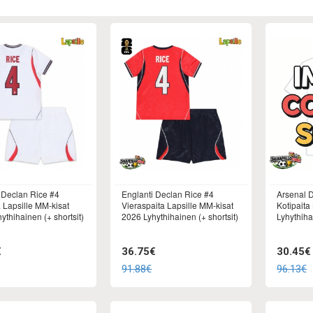
 Declan Rice #4
Englanti Declan Rice #4
Arsenal 
a Lapsille MM-kisat
Vieraspaita Lapsille MM-kisat
Kotipaita
ythihainen (+ shortsit)
2026 Lyhythihainen (+ shortsit)
Lyhythiha
€
36.75€
30.45€
91.88€
96.13€