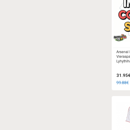
Arsenal 
Vieraspa
Lyhythih
31.95
99.88€