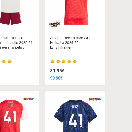
Declan Rice #41
Arsenal Declan Rice #41
ita Lapsille 2025-26
Kotipaita 2025-26
inen (+ shortsit)
Lyhythihainen
31.95€
99.88€