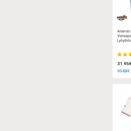
Arsenal 
Vieraspa
Lyhythih
31.95
99.88€