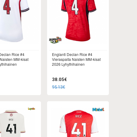
Declan Rice #4
Englanti Declan Rice #4
 Naisten MM-kisat
Vieraspaita Naisten MM-kisat
ythihainen
2026 Lyhythihainen
38.05€
95.13€