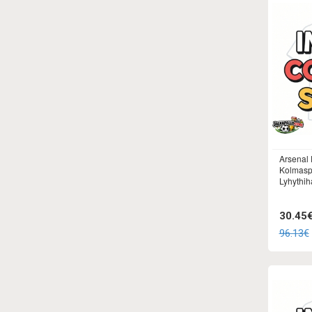
Arsenal 
Kolmaspa
Lyhythiha
30.45
96.13€