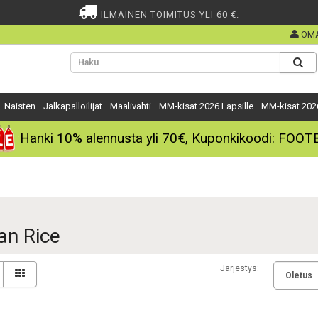
ILMAINEN TOIMITUS YLI 60 €.
OMA
Naisten
Jalkapalloilijat
Maalivahti
MM-kisat 2026 Lapsille
MM-kisat 202
Hanki
10%
alennusta yli
70€
, Kuponkikoodi:
FOOT
an Rice
Järjestys: