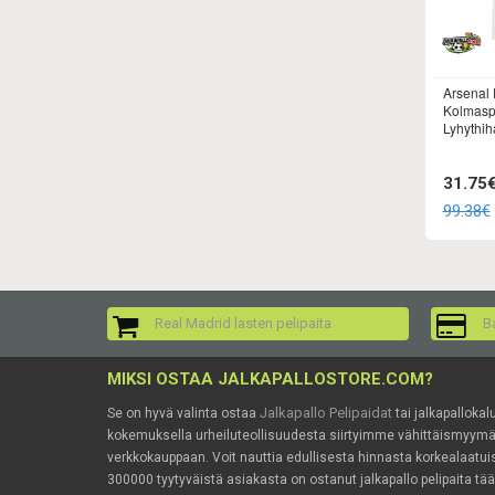
Arsenal 
Kolmasp
Lyhythih
31.75
99.38€
Real Madrid lasten pelipaita
Ba
MIKSI OSTAA JALKAPALLOSTORE.COM?
Jalkapallo Pelipaidat
Se on hyvä valinta ostaa
tai jalkapallokal
kokemuksella urheiluteollisuudesta siirtyimme vähittäismyy
verkkokauppaan. Voit nauttia edullisesta hinnasta korkealaatuis
300000 tyytyväistä asiakasta on ostanut jalkapallo pelipaita tä