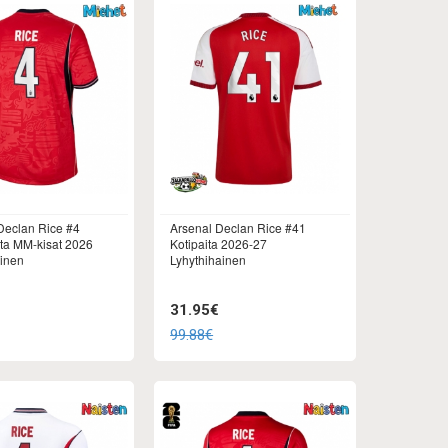
Declan Rice #4
Arsenal Declan Rice #41
ita MM-kisat 2026
Kotipaita 2026-27
ainen
Lyhythihainen
31.95€
99.88€