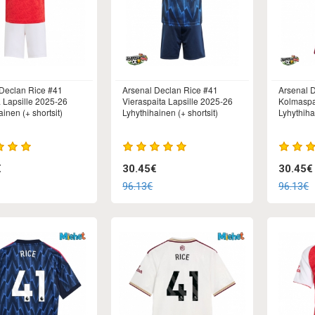
Declan Rice #41
Arsenal Declan Rice #41
Arsenal 
a Lapsille 2025-26
Vieraspaita Lapsille 2025-26
Kolmaspa
inen (+ shortsit)
Lyhythihainen (+ shortsit)
Lyhythiha
€
30.45€
30.45€
96.13€
96.13€