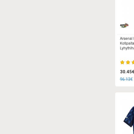
Arsenal 
Kotipait
Lyhythiha
30.45
96.13€