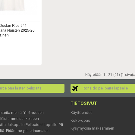
Declan Rice #41
aita Naisten 2025-26
ainen
€
Näytetään 1 - 21 (21) (1 sivu(a
rcelona lasten pelipaita
Ronaldo pelipaita lapselle
TIETOSIVUT
Käyttöehdot
usteita meiltä. Yli 6 vuoden
mälöistämme sähköiseen
Koko-opas
Jalkapallo Pelipaidat Lapsille
illa
. Yli
Kysymyksiä maksaminen
ältä. Pidämme yllä erinomaiset