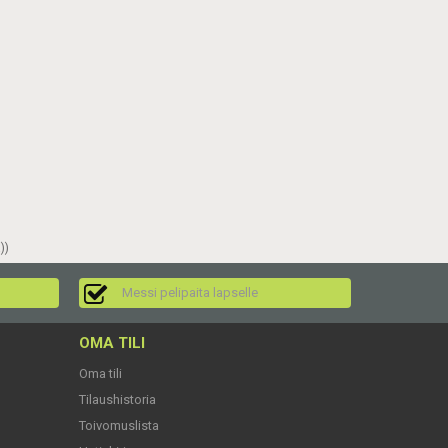
))
Messi pelipaita lapselle
OMA TILI
Oma tili
Tilaushistoria
Toivomuslista