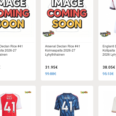
Declan Rice #41
Arsenal Declan Rice #41
Englanti 
ita 2026-27
Kolmaspaita 2026-27
Kotipaita
ainen
Lyhythihainen
2026 Lyh
€
31.95€
38.05€
99.88€
95.13€