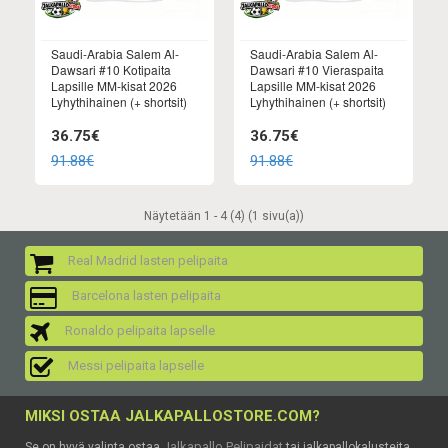
Saudi-Arabia Salem Al-
Saudi-Arabia Salem Al-
Dawsari #10 Kotipaita
Dawsari #10 Vieraspaita
Lapsille MM-kisat 2026
Lapsille MM-kisat 2026
Lyhythihainen (+ shortsit)
Lyhythihainen (+ shortsit)
36.75€
36.75€
91.88€
91.88€
Näytetään 1 - 4 (4) (1 sivu(a))
Real Madrid lasten pelipaita
Barcelona lasten pelipaita
Ronaldo pelipaita lapselle
Messi pelipaita lapselle
MIKSI OSTAA JALKAPALLOSTORE.COM?
Jalkapallo Pelipaidat
Se on hyvä valinta ostaa
tai jalkapallokalusteita