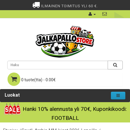
ILMAINEN TOIMITUS YLI 60 €.
0 tuote(tta) - 0.00€
Luokat
Hanki
10%
alennusta yli
70€
, Kuponkikoodi:
FOOTBALL