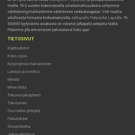
meiltä. Yli 6 vuoden kokemuksella urheiluteollisuudesta siirtyimme
vähittäismyymälöistämme sähköiseen verkkokauppaan. Voit nauttia
Jalkapallo Pelipaidat Lapsille
edullisesta hinnasta korkealaatuisilla
. Yli
300000 tyytyväistä asiakasta on ostanut jalkapallo pelipaita täältä.
Pidämme yllä erinomaiset palvelutasot koko ajan.
TIETOSIVUT
Käyttöehdot
Koko-opas
Kysymyksiä maksaminen
Laivaus ja toimitus
Meistä
Miten tilata
Tietosuojakäytäntö
Tietoturvan
Ota meihin yhteyttä
Palautukset
Sivustokartta
Jalkapalloblogi