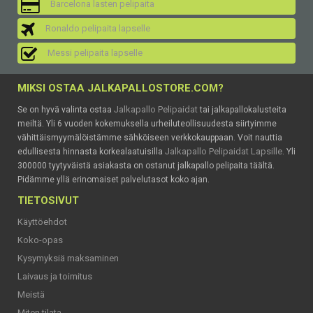
Barcelona lasten pelipaita
Ronaldo pelipaita lapselle
Messi pelipaita lapselle
MIKSI OSTAA JALKAPALLOSTORE.COM?
Jalkapallo Pelipaidat
Se on hyvä valinta ostaa
tai jalkapallokalusteita
meiltä. Yli 6 vuoden kokemuksella urheiluteollisuudesta siirtyimme
vähittäismyymälöistämme sähköiseen verkkokauppaan. Voit nauttia
Jalkapallo Pelipaidat Lapsille
edullisesta hinnasta korkealaatuisilla
. Yli
300000 tyytyväistä asiakasta on ostanut jalkapallo pelipaita täältä.
Pidämme yllä erinomaiset palvelutasot koko ajan.
TIETOSIVUT
Käyttöehdot
Koko-opas
Kysymyksiä maksaminen
Laivaus ja toimitus
Meistä
Miten tilata