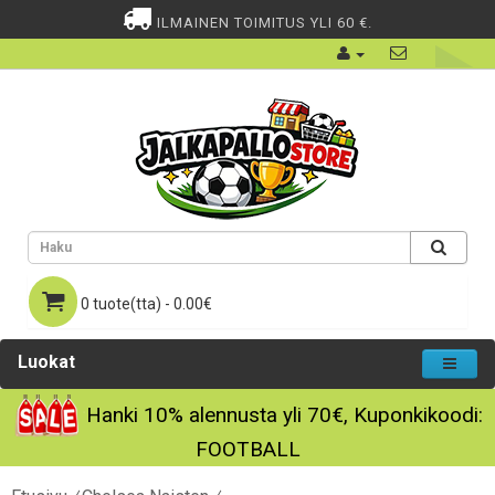
ILMAINEN TOIMITUS YLI 60 €.
0 tuote(tta) - 0.00€
Luokat
Hanki
10%
alennusta yli
70€
, Kuponkikoodi:
FOOTBALL