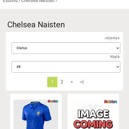
Etusivu
Chelsea Naisten
Chelsea Naisten
Järjestys:
Näytä:
1
2
>
>|