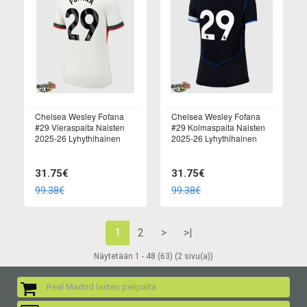
Chelsea Wesley Fofana
Chelsea Wesley Fofana
#29 Vieraspaita Naisten
#29 Kolmaspaita Naisten
2025-26 Lyhythihainen
2025-26 Lyhythihainen
31.75€
31.75€
99.38€
99.38€
1
2
>
>|
Näytetään 1 - 48 (63) (2 sivu(a))
Real Madrid lasten pelipaita