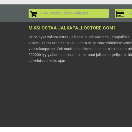
Real Madrid lasten pelipaita
Ba
MIKSI OSTAA JALKAPALLOSTORE.COM?
Jalkapallo Pelipaidat
Se on hyvä valinta ostaa
tai jalkapallokal
kokemuksella urheiluteollisuudesta siirtyimme vähittäismyy
verkkokauppaan. Voit nauttia edullisesta hinnasta korkealaatuis
300000 tyytyväistä asiakasta on ostanut jalkapallo pelipaita tä
palvelutasot koko ajan.