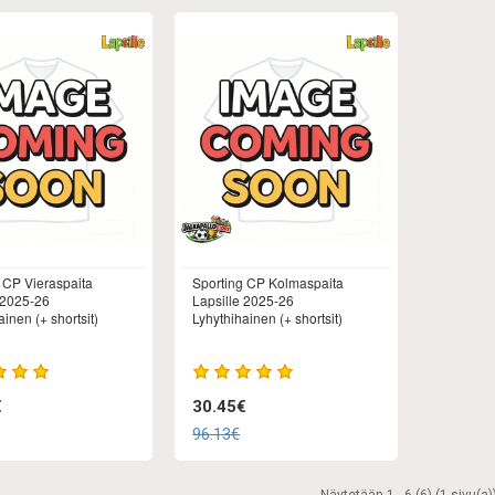
 CP Vieraspaita
Sporting CP Kolmaspaita
 2025-26
Lapsille 2025-26
inen (+ shortsit)
Lyhythihainen (+ shortsit)
€
30.45€
96.13€