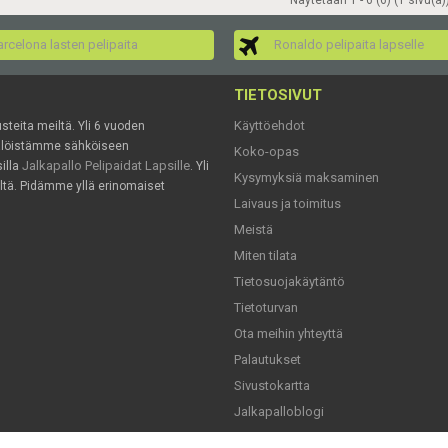
Näytetään 1 - 6 (6) (1 sivu(a)
rcelona lasten pelipaita
Ronaldo pelipaita lapselle
TIETOSIVUT
Käyttöehdot
usteita meiltä. Yli 6 vuoden
mälöistämme sähköiseen
Koko-opas
Jalkapallo Pelipaidat Lapsille
illa
. Yli
Kysymyksiä maksaminen
ältä. Pidämme yllä erinomaiset
Laivaus ja toimitus
Meistä
Miten tilata
Tietosuojakäytäntö
Tietoturvan
Ota meihin yhteyttä
Palautukset
Sivustokartta
Jalkapalloblogi