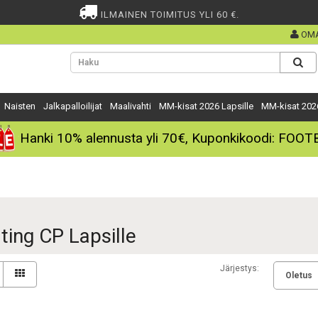
ILMAINEN TOIMITUS YLI 60 €.
OMA
Naisten
Jalkapalloilijat
Maalivahti
MM-kisat 2026 Lapsille
MM-kisat 202
Hanki
10%
alennusta yli
70€
, Kuponkikoodi:
FOOT
ting CP Lapsille
Järjestys: