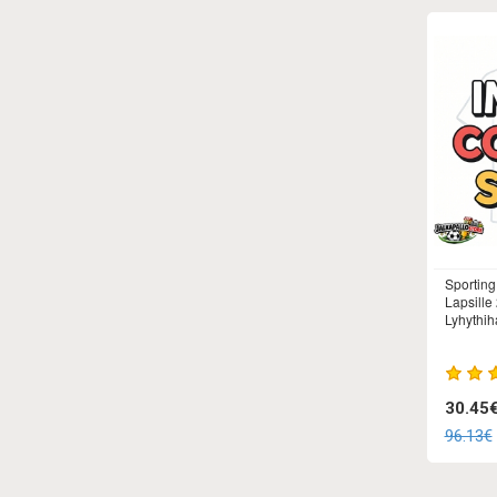
Sporting
Lapsille
Lyhythiha
30.45
96.13€