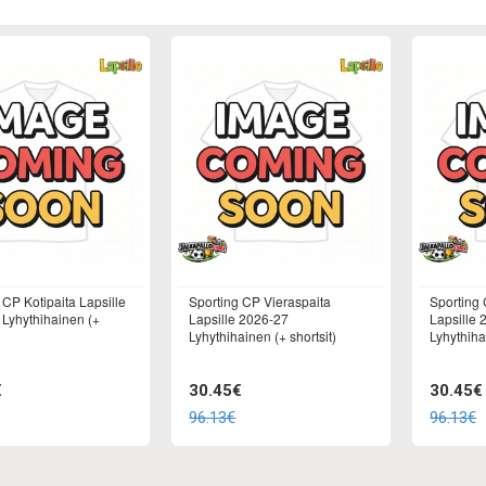
 CP Kotipaita Lapsille
Sporting CP Vieraspaita
Sporting
Lyhythihainen (+
Lapsille 2026-27
Lapsille 
Lyhythihainen (+ shortsit)
Lyhythiha
€
30.45€
30.45€
96.13€
96.13€