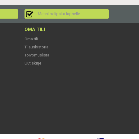
)
Messi pelipaita lapselle
OMA TILI
Oma tili
Tilaushistoria
Toivomuslista
Uutiskirje