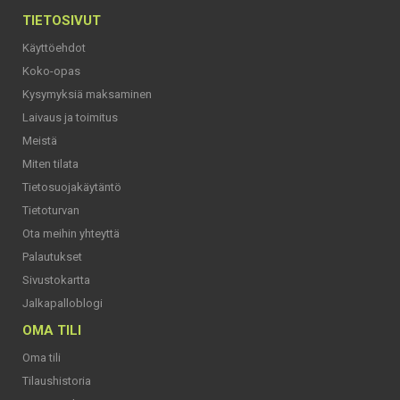
TIETOSIVUT
Käyttöehdot
Koko-opas
Kysymyksiä maksaminen
Laivaus ja toimitus
Meistä
Miten tilata
Tietosuojakäytäntö
Tietoturvan
Ota meihin yhteyttä
Palautukset
Sivustokartta
Jalkapalloblogi
OMA TILI
Oma tili
Tilaushistoria