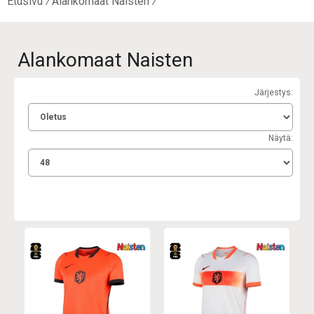
Etusivu
Alankomaat Naisten
Alankomaat Naisten
Järjestys:
Näytä: