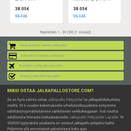
38.05€
38.05€
95.13€
95.13€
Näytetään 1 - 30 (30) (1 sivu(a))
Real Madrid lasten pelipaita
Barcelona lasten pelipaita
Ronaldo pelipaita lapselle
Messi pelipaita lapselle
MIKSI OSTAA JALKAPALLOSTORE.COM?
Jalkapallo Pelipaidat
Se on hyvä valinta ostaa
tai jalkapallokalusteita
meiltä. Yli 6 vuoden kokemuksella urheiluteollisuudesta siirtyimme
vähittäismyymälöistämme sähköiseen verkkokauppaan. Voit nauttia
Jalkapallo Pelipaidat Lapsille
edullisesta hinnasta korkealaatuisilla
. Yli
300000 tyytyväistä asiakasta on ostanut jalkapallo pelipaita täältä.
Pidämme yllä erinomaiset palvelutasot koko ajan.