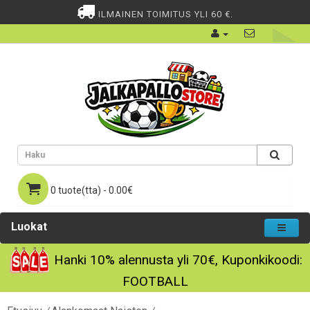
ILMAINEN TOIMITUS YLI 60 €.
0 tuote(tta) - 0.00€
Luokat
Hanki
10%
alennusta yli
70€
, Kuponkikoodi:
FOOTBALL