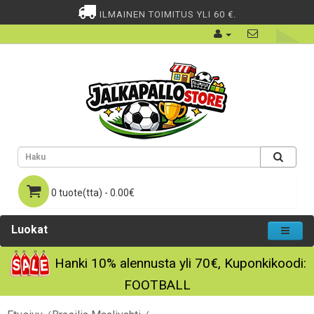
ILMAINEN TOIMITUS YLI 60 €.
0 tuote(tta) - 0.00€
Luokat
Hanki
10%
alennusta yli
70€
, Kuponkikoodi:
FOOTBALL