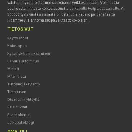
vähittäismyymälöistämme sähköiseen verkkokauppaan. Voit nauttia
Jalkapallo Pelipaidat Lapsille
edullisesta hinnasta korkealaatuisilla
. Yli
300000 tyytyväistä asiakasta on ostanut jalkapallo pelipaita täältä.
Pidämme yllä erinomaiset palvelutasot koko ajan.
TIETOSIVUT
Käyttöehdot
Koko-opas
Kysymyksiä maksaminen
Laivaus ja toimitus
Meistä
Miten tilata
Tietosuojakäytäntö
Tietoturvan
Ota meihin yhteyttä
Palautukset
Sivustokartta
Jalkapalloblogi
OMA TILI