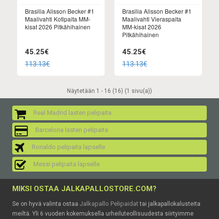
Brasilia Alisson Becker #1
Brasilia Alisson Becker #1
Maalivahti Kotipaita MM-
Maalivahti Vieraspaita
kisat 2026 Pitkähihainen
MM-kisat 2026
Pitkähihainen
45.25€
45.25€
113.13€
113.13€
Näytetään 1 - 16 (16) (1 sivu(a))
Real Madrid lasten pelipaita
Barcelona lasten pelipaita
Ronaldo pelipaita lapselle
Messi pelipaita lapselle
MIKSI OSTAA JALKAPALLOSTORE.COM?
Jalkapallo Pelipaidat
Se on hyvä valinta ostaa
tai jalkapallokalusteita
meiltä. Yli 6 vuoden kokemuksella urheiluteollisuudesta siirtyimme