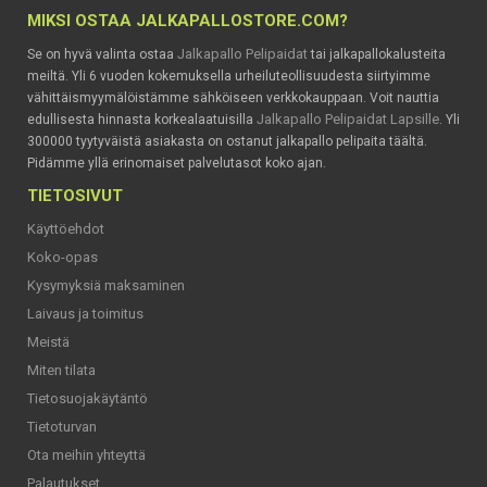
MIKSI OSTAA JALKAPALLOSTORE.COM?
Jalkapallo Pelipaidat
Se on hyvä valinta ostaa
tai jalkapallokalusteita
meiltä. Yli 6 vuoden kokemuksella urheiluteollisuudesta siirtyimme
vähittäismyymälöistämme sähköiseen verkkokauppaan. Voit nauttia
Jalkapallo Pelipaidat Lapsille
edullisesta hinnasta korkealaatuisilla
. Yli
300000 tyytyväistä asiakasta on ostanut jalkapallo pelipaita täältä.
Pidämme yllä erinomaiset palvelutasot koko ajan.
TIETOSIVUT
Käyttöehdot
Koko-opas
Kysymyksiä maksaminen
Laivaus ja toimitus
Meistä
Miten tilata
Tietosuojakäytäntö
Tietoturvan
Ota meihin yhteyttä
Palautukset