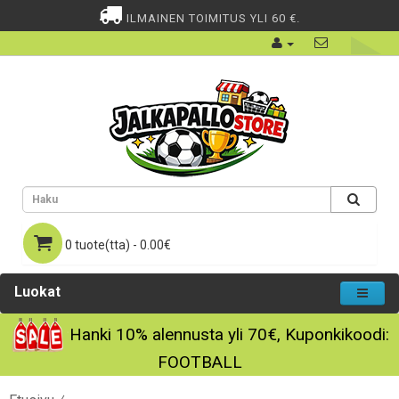
ILMAINEN TOIMITUS YLI 60 €.
0 tuote(tta) - 0.00€
Luokat
Hanki
10%
alennusta yli
70€
, Kuponkikoodi:
FOOTBALL