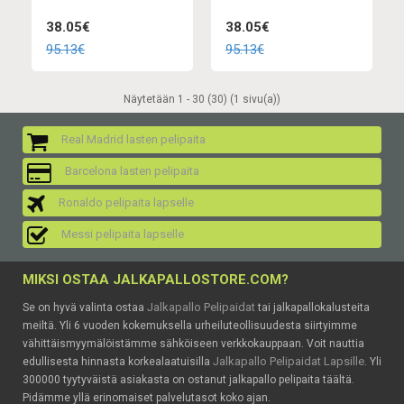
38.05€
38.05€
95.13€
95.13€
Näytetään 1 - 30 (30) (1 sivu(a))
Real Madrid lasten pelipaita
Barcelona lasten pelipaita
Ronaldo pelipaita lapselle
Messi pelipaita lapselle
MIKSI OSTAA JALKAPALLOSTORE.COM?
Jalkapallo Pelipaidat
Se on hyvä valinta ostaa
tai jalkapallokalusteita
meiltä. Yli 6 vuoden kokemuksella urheiluteollisuudesta siirtyimme
vähittäismyymälöistämme sähköiseen verkkokauppaan. Voit nauttia
Jalkapallo Pelipaidat Lapsille
edullisesta hinnasta korkealaatuisilla
. Yli
300000 tyytyväistä asiakasta on ostanut jalkapallo pelipaita täältä.
Pidämme yllä erinomaiset palvelutasot koko ajan.