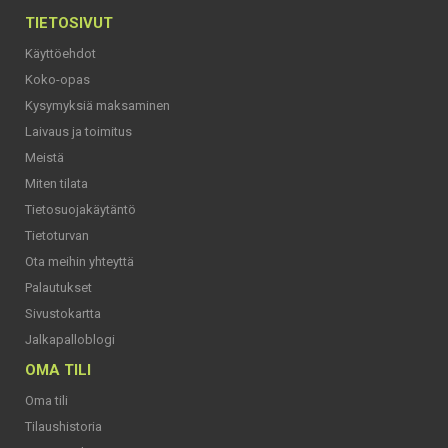
TIETOSIVUT
Käyttöehdot
Koko-opas
Kysymyksiä maksaminen
Laivaus ja toimitus
Meistä
Miten tilata
Tietosuojakäytäntö
Tietoturvan
Ota meihin yhteyttä
Palautukset
Sivustokartta
Jalkapalloblogi
OMA TILI
Oma tili
Tilaushistoria