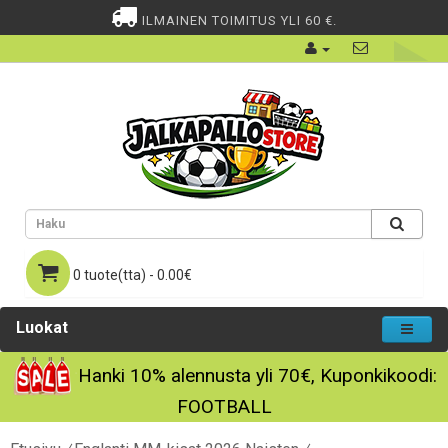
ILMAINEN TOIMITUS YLI 60 €.
0 tuote(tta) - 0.00€
Luokat
Hanki
10%
alennusta yli
70€
, Kuponkikoodi:
FOOTBALL