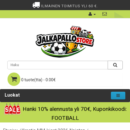
ILMAINEN TOIMITUS YLI 60 €.
0 tuote(tta) - 0.00€
Luokat
Hanki
10%
alennusta yli
70€
, Kuponkikoodi:
FOOTBALL