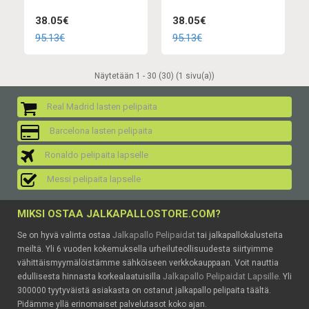
38.05€
38.05€
95.13€
95.13€
Näytetään 1 - 30 (30) (1 sivu(a))
Real Madrid lasten pelipaita
Barcelona lasten pelipaita
Ronaldo pelipaita lapselle
Messi pelipaita lapselle
MIKSI OSTAA JALKAPALLOSTORE.COM?
Jalkapallo Pelipaidat
Se on hyvä valinta ostaa
tai jalkapallokalusteita
meiltä. Yli 6 vuoden kokemuksella urheiluteollisuudesta siirtyimme
vähittäismyymälöistämme sähköiseen verkkokauppaan. Voit nauttia
Jalkapallo Pelipaidat Lapsille
edullisesta hinnasta korkealaatuisilla
. Yli
300000 tyytyväistä asiakasta on ostanut jalkapallo pelipaita täältä.
Pidämme yllä erinomaiset palvelutasot koko ajan.