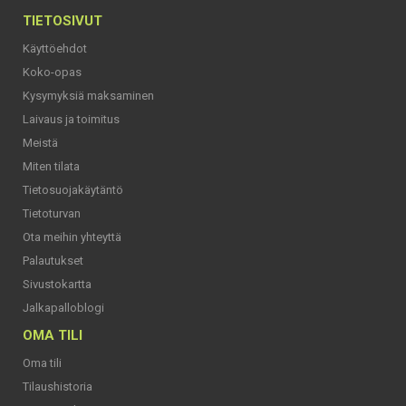
TIETOSIVUT
Käyttöehdot
Koko-opas
Kysymyksiä maksaminen
Laivaus ja toimitus
Meistä
Miten tilata
Tietosuojakäytäntö
Tietoturvan
Ota meihin yhteyttä
Palautukset
Sivustokartta
Jalkapalloblogi
OMA TILI
Oma tili
Tilaushistoria