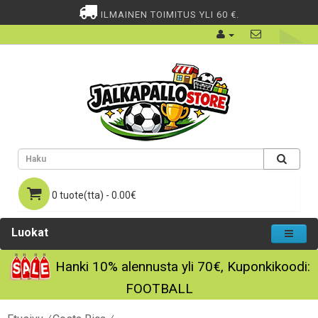
ILMAINEN TOIMITUS YLI 60 €.
0 tuote(tta) - 0.00€
Luokat
Hanki
10%
alennusta yli
70€
, Kuponkikoodi:
FOOTBALL