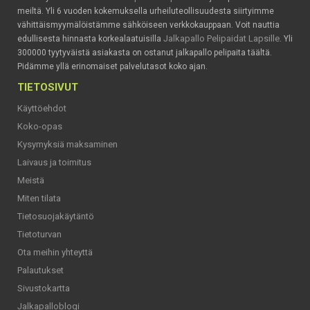
meiltä. Yli 6 vuoden kokemuksella urheiluteollisuudesta siirtyimme
vähittäismyymälöistämme sähköiseen verkkokauppaan. Voit nauttia
Jalkapallo Pelipaidat Lapsille
edullisesta hinnasta korkealaatuisilla
. Yli
300000 tyytyväistä asiakasta on ostanut jalkapallo pelipaita täältä.
Pidämme yllä erinomaiset palvelutasot koko ajan.
TIETOSIVUT
Käyttöehdot
Koko-opas
Kysymyksiä maksaminen
Laivaus ja toimitus
Meistä
Miten tilata
Tietosuojakäytäntö
Tietoturvan
Ota meihin yhteyttä
Palautukset
Sivustokartta
Jalkapalloblogi