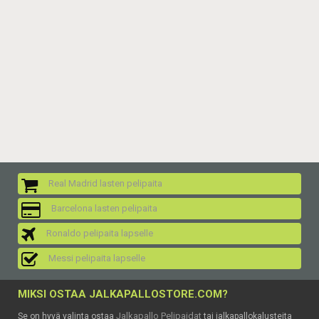
Real Madrid lasten pelipaita
Barcelona lasten pelipaita
Ronaldo pelipaita lapselle
Messi pelipaita lapselle
MIKSI OSTAA JALKAPALLOSTORE.COM?
Jalkapallo Pelipaidat
Se on hyvä valinta ostaa
tai jalkapallokalusteita