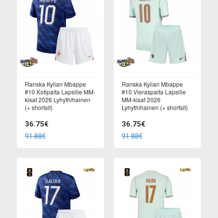
Ranska Kylian Mbappe
Ranska Kylian Mbappe
#10 Kotipaita Lapsille MM-
#10 Vieraspaita Lapsille
kisat 2026 Lyhythihainen
MM-kisat 2026
(+ shortsit)
Lyhythihainen (+ shortsit)
36.75€
36.75€
91.88€
91.88€