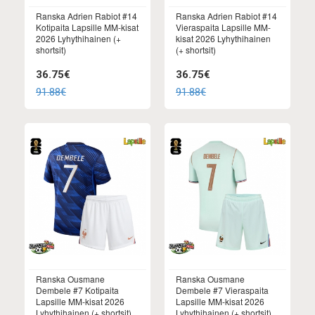
Ranska Adrien Rabiot #14
Ranska Adrien Rabiot #14
Kotipaita Lapsille MM-kisat
Vieraspaita Lapsille MM-
2026 Lyhythihainen (+
kisat 2026 Lyhythihainen
shortsit)
(+ shortsit)
36.75€
36.75€
91.88€
91.88€
Ranska Ousmane
Ranska Ousmane
Dembele #7 Kotipaita
Dembele #7 Vieraspaita
Lapsille MM-kisat 2026
Lapsille MM-kisat 2026
Lyhythihainen (+ shortsit)
Lyhythihainen (+ shortsit)