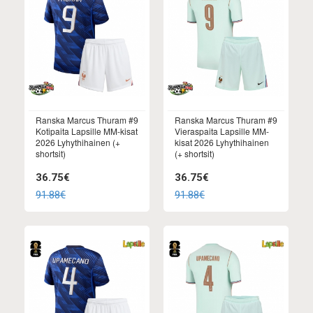
Ranska Marcus Thuram #9
Ranska Marcus Thuram #9
Kotipaita Lapsille MM-kisat
Vieraspaita Lapsille MM-
2026 Lyhythihainen (+
kisat 2026 Lyhythihainen
shortsit)
(+ shortsit)
36.75€
36.75€
91.88€
91.88€