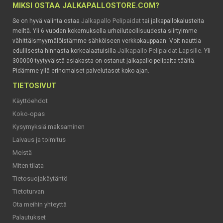
MIKSI OSTAA JALKAPALLOSTORE.COM?
Jalkapallo Pelipaidat
Se on hyvä valinta ostaa
tai jalkapallokalusteita
meiltä. Yli 6 vuoden kokemuksella urheiluteollisuudesta siirtyimme
vähittäismyymälöistämme sähköiseen verkkokauppaan. Voit nauttia
Jalkapallo Pelipaidat Lapsille
edullisesta hinnasta korkealaatuisilla
. Yli
300000 tyytyväistä asiakasta on ostanut jalkapallo pelipaita täältä.
Pidämme yllä erinomaiset palvelutasot koko ajan.
TIETOSIVUT
Käyttöehdot
Koko-opas
Kysymyksiä maksaminen
Laivaus ja toimitus
Meistä
Miten tilata
Tietosuojakäytäntö
Tietoturvan
Ota meihin yhteyttä
Palautukset