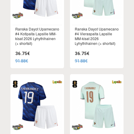
Ranska Dayot Upamecano
Ranska Dayot Upamecano
#4 Kotipaita Lapsille MM-
#4 Vieraspaita Lapsille
kisat 2026 Lyhythihainen
MM-kisat 2026
(+ shortsit)
Lyhythihainen (+ shortsit)
36.75€
36.75€
91.88€
91.88€