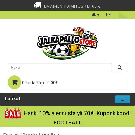
ILMAINEN TOIMITUS YLI 60 €.
0 tuote(tta) - 0.00€
Luokat
Hanki
10%
alennusta yli
70€
, Kuponkikoodi:
FOOTBALL