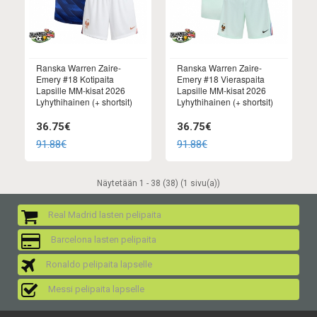
Ranska Warren Zaire-
Ranska Warren Zaire-
Emery #18 Kotipaita
Emery #18 Vieraspaita
Lapsille MM-kisat 2026
Lapsille MM-kisat 2026
Lyhythihainen (+ shortsit)
Lyhythihainen (+ shortsit)
36.75€
36.75€
91.88€
91.88€
Näytetään 1 - 38 (38) (1 sivu(a))
Real Madrid lasten pelipaita
Barcelona lasten pelipaita
Ronaldo pelipaita lapselle
Messi pelipaita lapselle