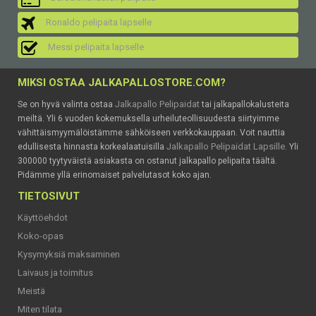
Ronaldo pelipaita lapselle
Messi pelipaita lapselle
MIKSI OSTAA JALKAPALLOSTORE.COM?
Jalkapallo Pelipaidat
Se on hyvä valinta ostaa
tai jalkapallokalusteita
meiltä. Yli 6 vuoden kokemuksella urheiluteollisuudesta siirtyimme
vähittäismyymälöistämme sähköiseen verkkokauppaan. Voit nauttia
Jalkapallo Pelipaidat Lapsille
edullisesta hinnasta korkealaatuisilla
. Yli
300000 tyytyväistä asiakasta on ostanut jalkapallo pelipaita täältä.
Pidämme yllä erinomaiset palvelutasot koko ajan.
TIETOSIVUT
Käyttöehdot
Koko-opas
Kysymyksiä maksaminen
Laivaus ja toimitus
Meistä
Miten tilata