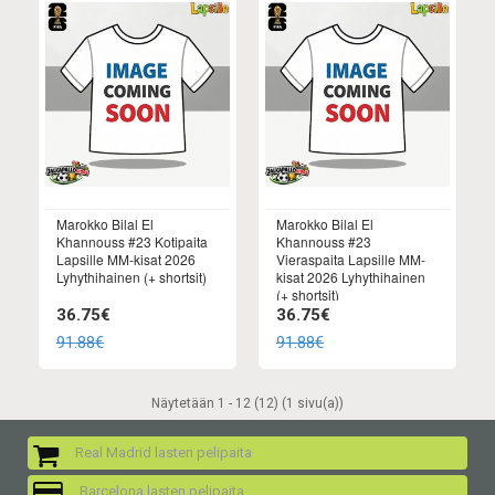
Marokko Bilal El
Marokko Bilal El
Khannouss #23 Kotipaita
Khannouss #23
Lapsille MM-kisat 2026
Vieraspaita Lapsille MM-
Lyhythihainen (+ shortsit)
kisat 2026 Lyhythihainen
(+ shortsit)
36.75€
36.75€
91.88€
91.88€
Näytetään 1 - 12 (12) (1 sivu(a))
Real Madrid lasten pelipaita
Barcelona lasten pelipaita