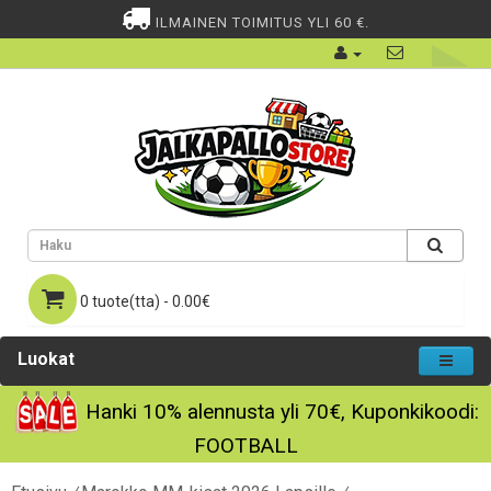
ILMAINEN TOIMITUS YLI 60 €.
0 tuote(tta) - 0.00€
Luokat
Hanki
10%
alennusta yli
70€
, Kuponkikoodi:
FOOTBALL