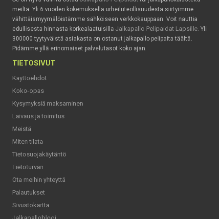
meiltä. Yli 6 vuoden kokemuksella urheiluteollisuudesta siirtyimme
vähittäismyymälöistämme sähköiseen verkkokauppaan. Voit nauttia
Jalkapallo Pelipaidat Lapsille
edullisesta hinnasta korkealaatuisilla
. Yli
300000 tyytyväistä asiakasta on ostanut jalkapallo pelipaita täältä.
Pidämme yllä erinomaiset palvelutasot koko ajan.
TIETOSIVUT
Käyttöehdot
Koko-opas
Kysymyksiä maksaminen
Laivaus ja toimitus
Meistä
Miten tilata
Tietosuojakäytäntö
Tietoturvan
Ota meihin yhteyttä
Palautukset
Sivustokartta
Jalkapalloblogi