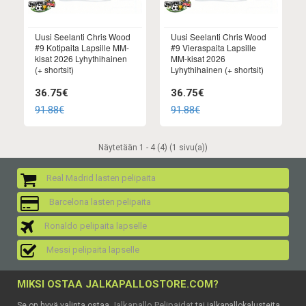
Uusi Seelanti Chris Wood
Uusi Seelanti Chris Wood
#9 Kotipaita Lapsille MM-
#9 Vieraspaita Lapsille
kisat 2026 Lyhythihainen
MM-kisat 2026
(+ shortsit)
Lyhythihainen (+ shortsit)
36.75€
36.75€
91.88€
91.88€
Näytetään 1 - 4 (4) (1 sivu(a))
Real Madrid lasten pelipaita
Barcelona lasten pelipaita
Ronaldo pelipaita lapselle
Messi pelipaita lapselle
MIKSI OSTAA JALKAPALLOSTORE.COM?
Jalkapallo Pelipaidat
Se on hyvä valinta ostaa
tai jalkapallokalusteita