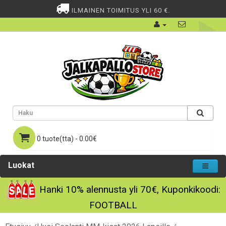
ILMAINEN TOIMITUS YLI 60 €.
0 tuote(tta) - 0.00€
Luokat
Hanki
10%
alennusta yli
70€
, Kuponkikoodi:
FOOTBALL