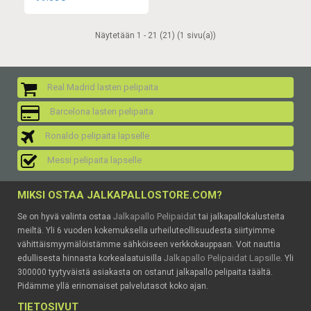
Näytetään 1 - 21 (21) (1 sivu(a))
Real Madrid lasten pelipaita
Barcelona lasten pelipaita
Ronaldo pelipaita lapselle
Messi pelipaita lapselle
MIKSI OSTAA JALKAPALLOSTORE.COM?
Jalkapallo Pelipaidat
Se on hyvä valinta ostaa
tai jalkapallokalusteita
meiltä. Yli 6 vuoden kokemuksella urheiluteollisuudesta siirtyimme
vähittäismyymälöistämme sähköiseen verkkokauppaan. Voit nauttia
Jalkapallo Pelipaidat Lapsille
edullisesta hinnasta korkealaatuisilla
. Yli
300000 tyytyväistä asiakasta on ostanut jalkapallo pelipaita täältä.
Pidämme yllä erinomaiset palvelutasot koko ajan.
TIETOSIVUT