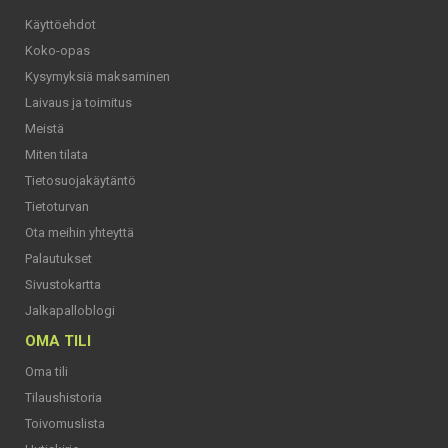
Käyttöehdot
Koko-opas
Kysymyksiä maksaminen
Laivaus ja toimitus
Meistä
Miten tilata
Tietosuojakäytäntö
Tietoturvan
Ota meihin yhteyttä
Palautukset
Sivustokartta
Jalkapalloblogi
OMA TILI
Oma tili
Tilaushistoria
Toivomuslista