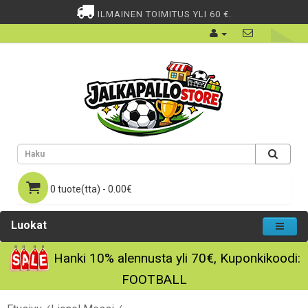
ILMAINEN TOIMITUS YLI 60 €.
0 tuote(tta) - 0.00€
Luokat
Hanki
10%
alennusta yli
70€
, Kuponkikoodi:
FOOTBALL