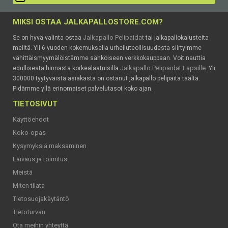
MIKSI OSTAA JALKAPALLOSTORE.COM?
Jalkapallo Pelipaidat
Se on hyvä valinta ostaa
tai jalkapallokalusteita
meiltä. Yli 6 vuoden kokemuksella urheiluteollisuudesta siirtyimme
vähittäismyymälöistämme sähköiseen verkkokauppaan. Voit nauttia
Jalkapallo Pelipaidat Lapsille
edullisesta hinnasta korkealaatuisilla
. Yli
300000 tyytyväistä asiakasta on ostanut jalkapallo pelipaita täältä.
Pidämme yllä erinomaiset palvelutasot koko ajan.
TIETOSIVUT
Käyttöehdot
Koko-opas
Kysymyksiä maksaminen
Laivaus ja toimitus
Meistä
Miten tilata
Tietosuojakäytäntö
Tietoturvan
Ota meihin yhteyttä