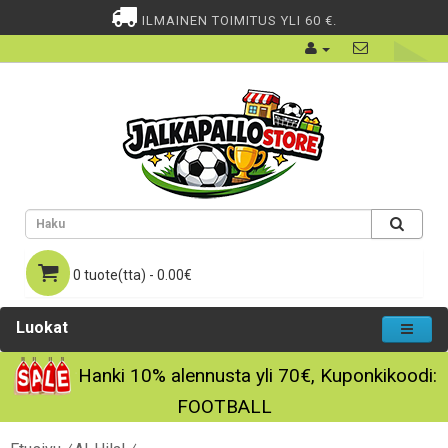
ILMAINEN TOIMITUS YLI 60 €.
0 tuote(tta) - 0.00€
Luokat
Hanki
10%
alennusta yli
70€
, Kuponkikoodi:
FOOTBALL