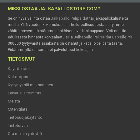
MIKSI OSTAA JALKAPALLOSTORE.COM?
Jalkapallo Pelipaidat
Se on hyvä valinta ostaa
tai jalkapallokalusteita
meiltä. Yli 6 vuoden kokemuksella urheiluteollisuudesta siirtyimme
vähittäismyymälöistämme sähköiseen verkkokauppaan. Voit nauttia
Jalkapallo Pelipaidat Lapsille
edullisesta hinnasta korkealaatuisilla
. Yli
300000 tyytyväistä asiakasta on ostanut jalkapallo pelipaita täältä.
Pidämme yllä erinomaiset palvelutasot koko ajan.
TIETOSIVUT
Käyttöehdot
Koko-opas
Kysymyksiä maksaminen
Laivaus ja toimitus
Meistä
Miten tilata
Tietosuojakäytäntö
Tietoturvan
Ota meihin yhteyttä