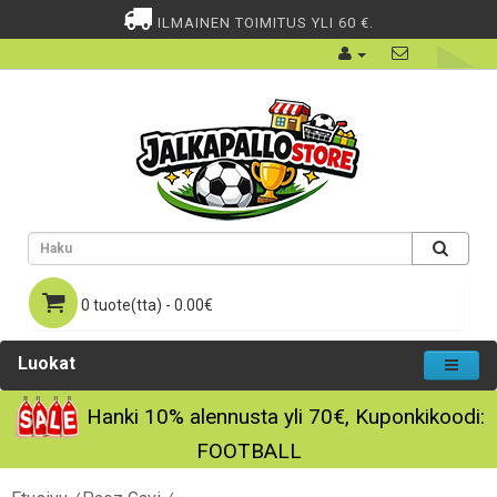
ILMAINEN TOIMITUS YLI 60 €.
0 tuote(tta) - 0.00€
Luokat
Hanki
10%
alennusta yli
70€
, Kuponkikoodi:
FOOTBALL