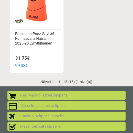
Barcelona Paez Gavi #6
Kolmaspaita Naisten
2025-26 Lyhythihainen
31.75€
99.38€
Näytetään 1 - 15 (15) (1 sivu(a))
Real Madrid lasten pelipaita
Barcelona lasten pelipaita
Ronaldo pelipaita lapselle
Messi pelipaita lapselle