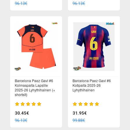
96.13€
96.13€
Barcelona Paez Gavi #6
Barcelona Paez Gavi #6
Kolmaspaita Lapsille
Kotipaita 2025-26
2025-26 Lyhythihainen (+
Lyhythihainen
shortsit)
30.45€
31.95€
96.13€
99.88€