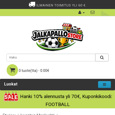
ILMAINEN TOIMITUS YLI 60 €.
0 tuote(tta) - 0.00€
Luokat
Hanki
10%
alennusta yli
70€
, Kuponkikoodi:
FOOTBALL