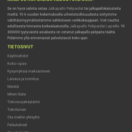
Jalkapallo Pelipaidat
Se on hyvä valinta ostaa
tai jalkapallokalusteita
meiltä. Yli 6 vuoden kokemuksella urheiluteollisuudesta siirtyimme
vähittäismyymälöistämme sähköiseen verkkokauppaan. Voit nauttia
Jalkapallo Pelipaidat Lapsille
edullisesta hinnasta korkealaatuisilla
. Yli
300000 tyytyväistä asiakasta on ostanut jalkapallo pelipaita täältä.
Pidämme yllä erinomaiset palvelutasot koko ajan.
TIETOSIVUT
Käyttöehdot
Koko-opas
Kysymyksiä maksaminen
Laivaus ja toimitus
Meistä
Miten tilata
Tietosuojakäytäntö
Tietoturvan
Ota meihin yhteyttä
Palautukset