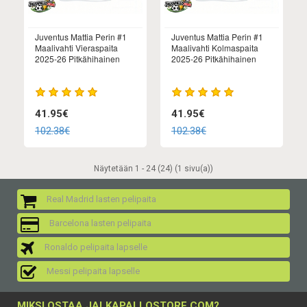
Juventus Mattia Perin #1
Juventus Mattia Perin #1
Maalivahti Vieraspaita
Maalivahti Kolmaspaita
2025-26 Pitkähihainen
2025-26 Pitkähihainen
41.95€
41.95€
102.38€
102.38€
Näytetään 1 - 24 (24) (1 sivu(a))
Real Madrid lasten pelipaita
Barcelona lasten pelipaita
Ronaldo pelipaita lapselle
Messi pelipaita lapselle
MIKSI OSTAA JALKAPALLOSTORE.COM?