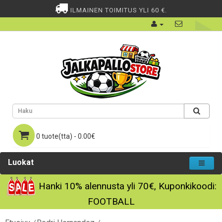
ILMAINEN TOIMITUS YLI 60 €.
0 tuote(tta) - 0.00€
Luokat
Hanki
10%
alennusta yli
70€
, Kuponkikoodi:
FOOTBALL