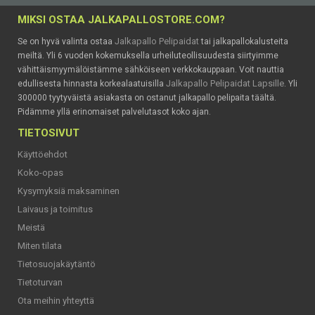
MIKSI OSTAA JALKAPALLOSTORE.COM?
Jalkapallo Pelipaidat
Se on hyvä valinta ostaa
tai jalkapallokalusteita
meiltä. Yli 6 vuoden kokemuksella urheiluteollisuudesta siirtyimme
vähittäismyymälöistämme sähköiseen verkkokauppaan. Voit nauttia
Jalkapallo Pelipaidat Lapsille
edullisesta hinnasta korkealaatuisilla
. Yli
300000 tyytyväistä asiakasta on ostanut jalkapallo pelipaita täältä.
Pidämme yllä erinomaiset palvelutasot koko ajan.
TIETOSIVUT
Käyttöehdot
Koko-opas
Kysymyksiä maksaminen
Laivaus ja toimitus
Meistä
Miten tilata
Tietosuojakäytäntö
Tietoturvan
Ota meihin yhteyttä