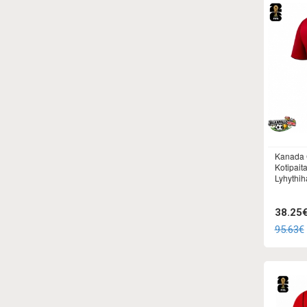
Kanada 
Kotipait
Lyhythih
38.25
95.63€