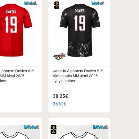
lphonso Davies #19
Kanada Alphonso Davies #19
 MM-kisat 2026
Vieraspaita MM-kisat 2026
ainen
Lyhythihainen
38.25€
95.63€