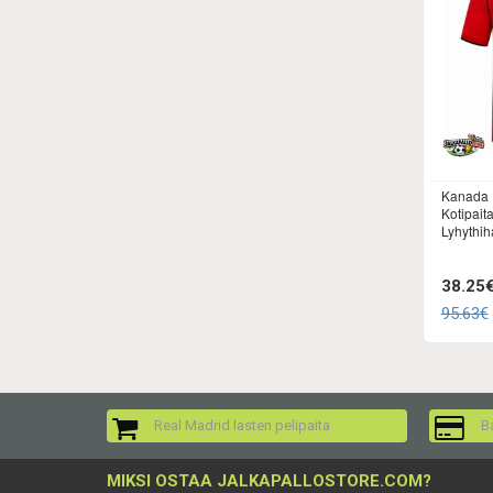
Kanada 
Kotipait
Lyhythih
38.25
95.63€
Real Madrid lasten pelipaita
Ba
MIKSI OSTAA JALKAPALLOSTORE.COM?