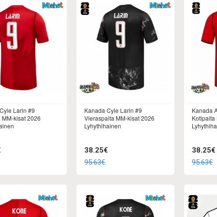
Cyle Larin #9
Kanada Cyle Larin #9
Kanada A
a MM-kisat 2026
Vieraspaita MM-kisat 2026
Kotipaita
ainen
Lyhythihainen
Lyhythih
€
38.25€
38.25€
95.63€
95.63€