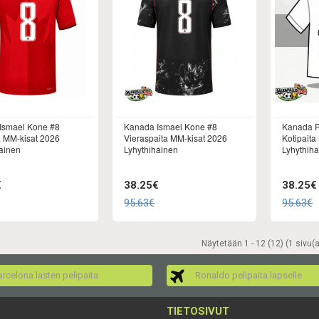
Ismael Kone #8
Kanada Ismael Kone #8
Kanada P
a MM-kisat 2026
Vieraspaita MM-kisat 2026
Kotipaita
ainen
Lyhythihainen
Lyhythih
€
38.25€
38.25€
95.63€
95.63€
Näytetään 1 - 12 (12) (1 sivu(a
rcelona lasten pelipaita
Ronaldo pelipaita lapselle
TIETOSIVUT