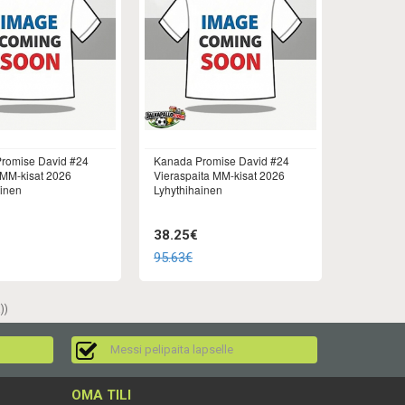
romise David #24
Kanada Promise David #24
 MM-kisat 2026
Vieraspaita MM-kisat 2026
ainen
Lyhythihainen
38.25€
95.63€
))
Messi pelipaita lapselle
OMA TILI