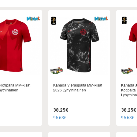
otipaita MM-kisat
Kanada Vieraspaita MM-kisat
Kanada J
hythihainen
2026 Lyhythihainen
Kotipaita
Lyhythih
€
38.25€
38.25€
95.63€
95.63€