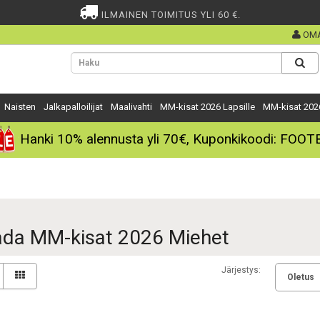
ILMAINEN TOIMITUS YLI 60 €.
OMA
Naisten
Jalkapalloilijat
Maalivahti
MM-kisat 2026 Lapsille
MM-kisat 202
Hanki
10%
alennusta yli
70€
, Kuponkikoodi:
FOOT
da MM-kisat 2026 Miehet
Järjestys: