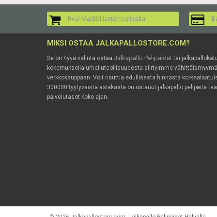
Real Madrid lasten pelipaita
Ba
MIKSI OSTAA JALKAPALLOSTORE.COM?
Jalkapallo Pelipaidat
Se on hyvä valinta ostaa
tai jalkapallokal
kokemuksella urheiluteollisuudesta siirtyimme vähittäismyy
verkkokauppaan. Voit nauttia edullisesta hinnasta korkealaatuis
300000 tyytyväistä asiakasta on ostanut jalkapallo pelipaita tä
palvelutasot koko ajan.
© 2026 Jalkapallostore.com.
Jalkapallo Pelipaidat Halvalla
.