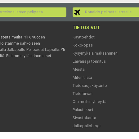
rcelona lasten pelipaita
Ronaldo pelipaita lapselle
TIETOSIVUT
Käyttöehdot
usteita meiltä. Yli 6 vuoden
mälöistämme sähköiseen
Koko-opas
Jalkapallo Pelipaidat Lapsille
illa
. Yli
Kysymyksiä maksaminen
ältä. Pidämme yllä erinomaiset
Laivaus ja toimitus
Meistä
Miten tilata
Tietosuojakäytäntö
Tietoturvan
Ota meihin yhteyttä
Palautukset
Sivustokartta
Jalkapalloblogi