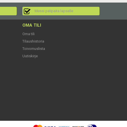
Messi pelipaita lapselle
OMA TILI
Oma tili
Tilaushistoria
Toivomuslista
Uutiskirje