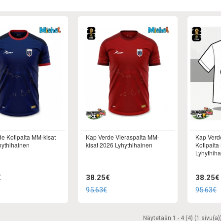
e Kotipaita MM-kisat
Kap Verde Vieraspaita MM-
Kap Verd
hythihainen
kisat 2026 Lyhythihainen
Kotipaita
Lyhythih
€
38.25€
38.25€
95.63€
95.63€
Näytetään 1 - 4 (4) (1 sivu(a)