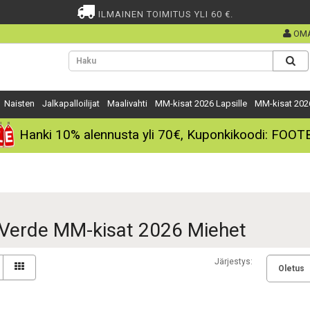
ILMAINEN TOIMITUS YLI 60 €.
OMA
Naisten
Jalkapalloilijat
Maalivahti
MM-kisat 2026 Lapsille
MM-kisat 202
Hanki
10%
alennusta yli
70€
, Kuponkikoodi:
FOOT
Verde MM-kisat 2026 Miehet
Järjestys: