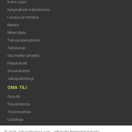
Koko-opas
Kysymyksiä maksaminen
Laivaus ja toimitus
Meistä
Miten tilata
Tietosuojakäytäntö
Tietoturvan
Ota meihin yhteyttä
Palautukset
Sivustokartta
Jalkapalloblogi
OMA TILI
Oma tili
Tilaushistoria
Toivomuslista
Uutiskirje
© 2026 Jalkapallostore.com.
Jalkapallo Pelipaidat Halvalla
.