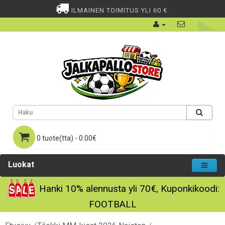
ILMAINEN TOIMITUS YLI 60 €.
0 tuote(tta) - 0.00€
Luokat
Hanki
10%
alennusta yli
70€
, Kuponkikoodi:
FOOTBALL