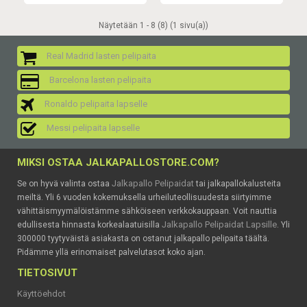
Näytetään 1 - 8 (8) (1 sivu(a))
Real Madrid lasten pelipaita
Barcelona lasten pelipaita
Ronaldo pelipaita lapselle
Messi pelipaita lapselle
MIKSI OSTAA JALKAPALLOSTORE.COM?
Jalkapallo Pelipaidat
Se on hyvä valinta ostaa
tai jalkapallokalusteita
meiltä. Yli 6 vuoden kokemuksella urheiluteollisuudesta siirtyimme
vähittäismyymälöistämme sähköiseen verkkokauppaan. Voit nauttia
Jalkapallo Pelipaidat Lapsille
edullisesta hinnasta korkealaatuisilla
. Yli
300000 tyytyväistä asiakasta on ostanut jalkapallo pelipaita täältä.
Pidämme yllä erinomaiset palvelutasot koko ajan.
TIETOSIVUT
Käyttöehdot