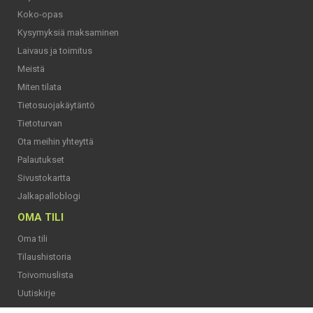
Koko-opas
Kysymyksiä maksaminen
Laivaus ja toimitus
Meistä
Miten tilata
Tietosuojakäytäntö
Tietoturvan
Ota meihin yhteyttä
Palautukset
Sivustokartta
Jalkapalloblogi
OMA TILI
Oma tili
Tilaushistoria
Toivomuslista
Uutiskirje