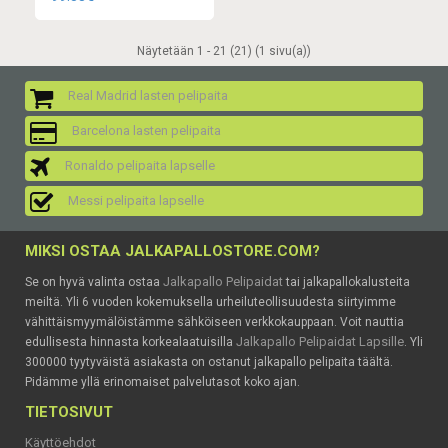
Näytetään 1 - 21 (21) (1 sivu(a))
Real Madrid lasten pelipaita
Barcelona lasten pelipaita
Ronaldo pelipaita lapselle
Messi pelipaita lapselle
MIKSI OSTAA JALKAPALLOSTORE.COM?
Jalkapallo Pelipaidat
Se on hyvä valinta ostaa
tai jalkapallokalusteita
meiltä. Yli 6 vuoden kokemuksella urheiluteollisuudesta siirtyimme
vähittäismyymälöistämme sähköiseen verkkokauppaan. Voit nauttia
Jalkapallo Pelipaidat Lapsille
edullisesta hinnasta korkealaatuisilla
. Yli
300000 tyytyväistä asiakasta on ostanut jalkapallo pelipaita täältä.
Pidämme yllä erinomaiset palvelutasot koko ajan.
TIETOSIVUT
Käyttöehdot