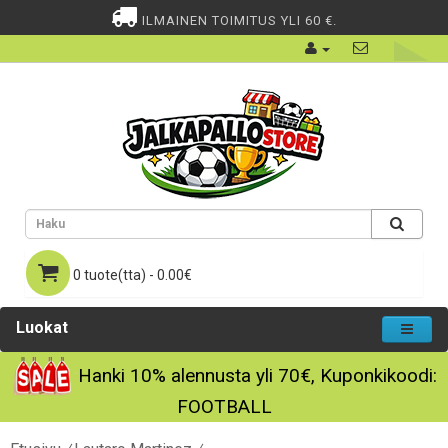
ILMAINEN TOIMITUS YLI 60 €.
0 tuote(tta) - 0.00€
Luokat
Hanki
10%
alennusta yli
70€
, Kuponkikoodi:
FOOTBALL