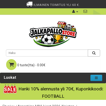
ILMAINEN TOIMITUS YLI 60 €.
0 tuote(tta) - 0.00€
Luokat
Hanki
10%
alennusta yli
70€
, Kuponkikoodi:
FOOTBALL