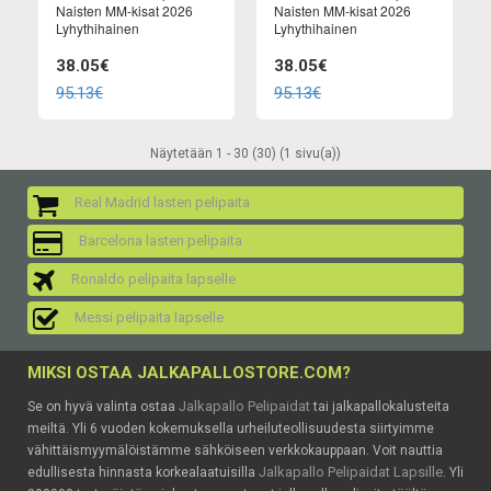
Naisten MM-kisat 2026
Naisten MM-kisat 2026
Lyhythihainen
Lyhythihainen
38.05€
38.05€
95.13€
95.13€
Näytetään 1 - 30 (30) (1 sivu(a))
Real Madrid lasten pelipaita
Barcelona lasten pelipaita
Ronaldo pelipaita lapselle
Messi pelipaita lapselle
MIKSI OSTAA JALKAPALLOSTORE.COM?
Jalkapallo Pelipaidat
Se on hyvä valinta ostaa
tai jalkapallokalusteita
meiltä. Yli 6 vuoden kokemuksella urheiluteollisuudesta siirtyimme
vähittäismyymälöistämme sähköiseen verkkokauppaan. Voit nauttia
Jalkapallo Pelipaidat Lapsille
edullisesta hinnasta korkealaatuisilla
. Yli