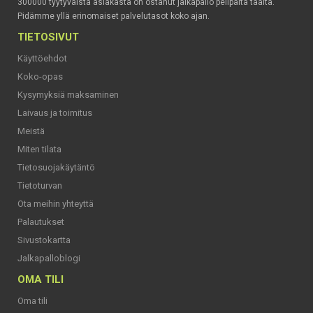
300000 tyytyväistä asiakasta on ostanut jalkapallo pelipaita täältä.
Pidämme yllä erinomaiset palvelutasot koko ajan.
TIETOSIVUT
Käyttöehdot
Koko-opas
Kysymyksiä maksaminen
Laivaus ja toimitus
Meistä
Miten tilata
Tietosuojakäytäntö
Tietoturvan
Ota meihin yhteyttä
Palautukset
Sivustokartta
Jalkapalloblogi
OMA TILI
Oma tili