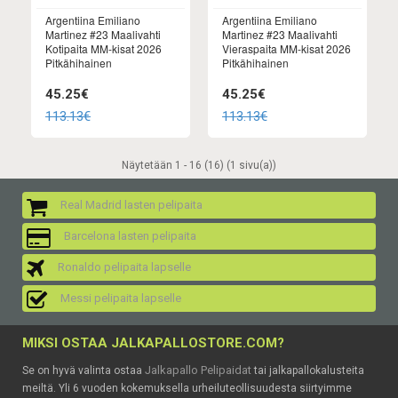
Argentiina Emiliano
Argentiina Emiliano
Martinez #23 Maalivahti
Martinez #23 Maalivahti
Kotipaita MM-kisat 2026
Vieraspaita MM-kisat 2026
Pitkähihainen
Pitkähihainen
45.25€
45.25€
113.13€
113.13€
Näytetään 1 - 16 (16) (1 sivu(a))
Real Madrid lasten pelipaita
Barcelona lasten pelipaita
Ronaldo pelipaita lapselle
Messi pelipaita lapselle
MIKSI OSTAA JALKAPALLOSTORE.COM?
Jalkapallo Pelipaidat
Se on hyvä valinta ostaa
tai jalkapallokalusteita
meiltä. Yli 6 vuoden kokemuksella urheiluteollisuudesta siirtyimme