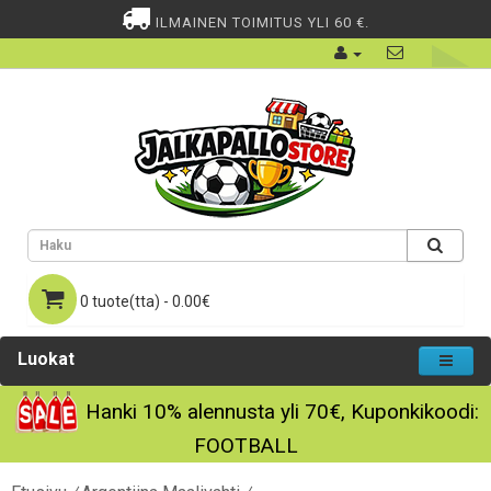
ILMAINEN TOIMITUS YLI 60 €.
0 tuote(tta) - 0.00€
Luokat
Hanki
10%
alennusta yli
70€
, Kuponkikoodi:
FOOTBALL