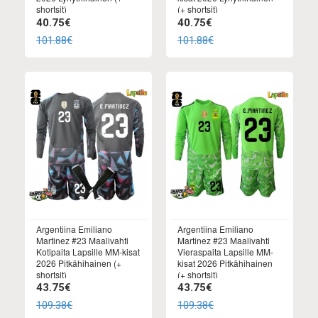
shortsit)
(+ shortsit)
40.75€
40.75€
101.88€
101.88€
Argentiina Emiliano
Argentiina Emiliano
Martinez #23 Maalivahti
Martinez #23 Maalivahti
Kotipaita Lapsille MM-kisat
Vieraspaita Lapsille MM-
2026 Pitkähihainen (+
kisat 2026 Pitkähihainen
shortsit)
(+ shortsit)
43.75€
43.75€
109.38€
109.38€