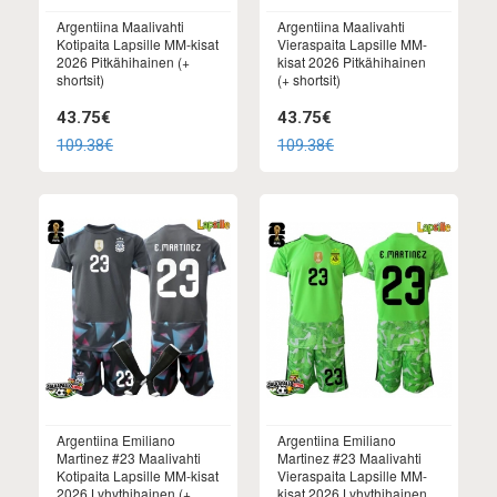
Argentiina Maalivahti
Argentiina Maalivahti
Kotipaita Lapsille MM-kisat
Vieraspaita Lapsille MM-
2026 Pitkähihainen (+
kisat 2026 Pitkähihainen
shortsit)
(+ shortsit)
43.75€
43.75€
109.38€
109.38€
Argentiina Emiliano
Argentiina Emiliano
Martinez #23 Maalivahti
Martinez #23 Maalivahti
Kotipaita Lapsille MM-kisat
Vieraspaita Lapsille MM-
2026 Lyhythihainen (+
kisat 2026 Lyhythihainen