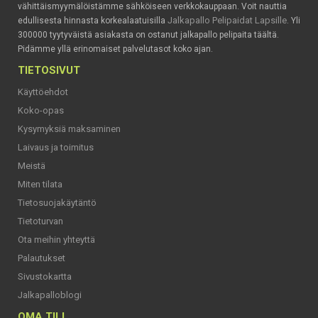
vähittäismyymälöistämme sähköiseen verkkokauppaan. Voit nauttia
Jalkapallo Pelipaidat Lapsille
edullisesta hinnasta korkealaatuisilla
. Yli
300000 tyytyväistä asiakasta on ostanut jalkapallo pelipaita täältä.
Pidämme yllä erinomaiset palvelutasot koko ajan.
TIETOSIVUT
Käyttöehdot
Koko-opas
Kysymyksiä maksaminen
Laivaus ja toimitus
Meistä
Miten tilata
Tietosuojakäytäntö
Tietoturvan
Ota meihin yhteyttä
Palautukset
Sivustokartta
Jalkapalloblogi
OMA TILI