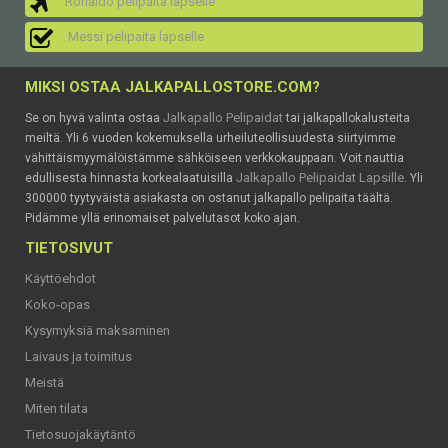
Ronaldo pelipaita lapselle
Messi pelipaita lapselle
MIKSI OSTAA JALKAPALLOSTORE.COM?
Jalkapallo Pelipaidat
Se on hyvä valinta ostaa
tai jalkapallokalusteita
meiltä. Yli 6 vuoden kokemuksella urheiluteollisuudesta siirtyimme
vähittäismyymälöistämme sähköiseen verkkokauppaan. Voit nauttia
Jalkapallo Pelipaidat Lapsille
edullisesta hinnasta korkealaatuisilla
. Yli
300000 tyytyväistä asiakasta on ostanut jalkapallo pelipaita täältä.
Pidämme yllä erinomaiset palvelutasot koko ajan.
TIETOSIVUT
Käyttöehdot
Koko-opas
Kysymyksiä maksaminen
Laivaus ja toimitus
Meistä
Miten tilata
Tietosuojakäytäntö