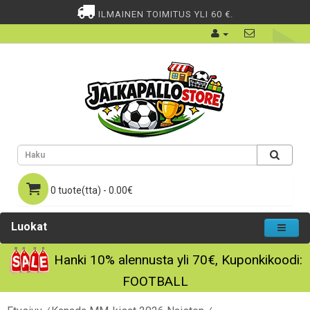
ILMAINEN TOIMITUS YLI 60 €.
0 tuote(tta) - 0.00€
Luokat
Hanki
10%
alennusta yli
70€
, Kuponkikoodi:
FOOTBALL