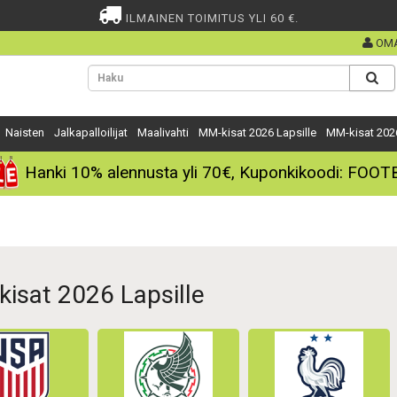
ILMAINEN TOIMITUS YLI 60 €.
OMA
Naisten
Jalkapalloilijat
Maalivahti
MM-kisat 2026 Lapsille
MM-kisat 202
Hanki
10%
alennusta yli
70€
, Kuponkikoodi:
FOOT
isat 2026 Lapsille