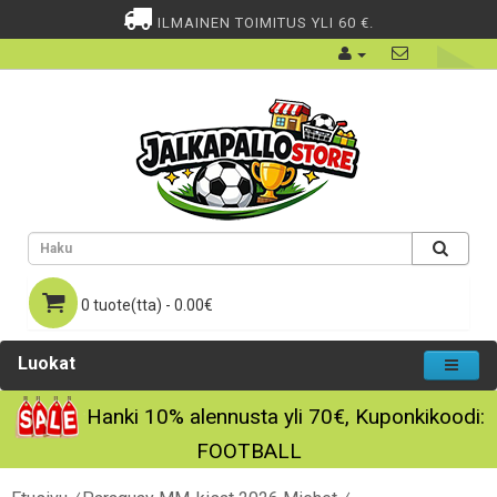
ILMAINEN TOIMITUS YLI 60 €.
0 tuote(tta) - 0.00€
Luokat
Hanki
10%
alennusta yli
70€
, Kuponkikoodi:
FOOTBALL