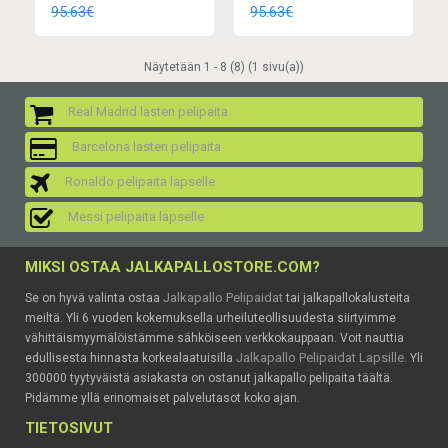
95.63€
95.63€
Näytetään 1 - 8 (8) (1 sivu(a))
Real Madrid lasten pelipaita
Barcelona lasten pelipaita
Ronaldo pelipaita lapselle
Messi pelipaita lapselle
MIKSI OSTAA JALKAPALLOSTORE.COM?
Jalkapallo Pelipaidat
Se on hyvä valinta ostaa
tai jalkapallokalusteita
meiltä. Yli 6 vuoden kokemuksella urheiluteollisuudesta siirtyimme
vähittäismyymälöistämme sähköiseen verkkokauppaan. Voit nauttia
Jalkapallo Pelipaidat Lapsille
edullisesta hinnasta korkealaatuisilla
. Yli
300000 tyytyväistä asiakasta on ostanut jalkapallo pelipaita täältä.
Pidämme yllä erinomaiset palvelutasot koko ajan.
TIETOSIVUT