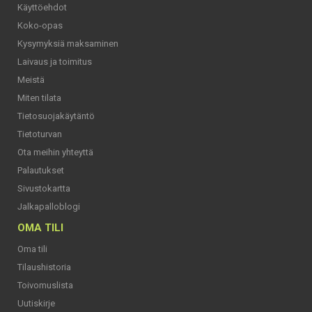
Käyttöehdot
Koko-opas
Kysymyksiä maksaminen
Laivaus ja toimitus
Meistä
Miten tilata
Tietosuojakäytäntö
Tietoturvan
Ota meihin yhteyttä
Palautukset
Sivustokartta
Jalkapalloblogi
OMA TILI
Oma tili
Tilaushistoria
Toivomuslista
Uutiskirje