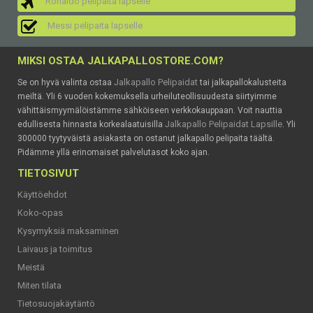
Ronaldo pelipaita lapselle
Messi pelipaita lapselle
MIKSI OSTAA JALKAPALLOSTORE.COM?
Jalkapallo Pelipaidat
Se on hyvä valinta ostaa
tai jalkapallokalusteita
meiltä. Yli 6 vuoden kokemuksella urheiluteollisuudesta siirtyimme
vähittäismyymälöistämme sähköiseen verkkokauppaan. Voit nauttia
Jalkapallo Pelipaidat Lapsille
edullisesta hinnasta korkealaatuisilla
. Yli
300000 tyytyväistä asiakasta on ostanut jalkapallo pelipaita täältä.
Pidämme yllä erinomaiset palvelutasot koko ajan.
TIETOSIVUT
Käyttöehdot
Koko-opas
Kysymyksiä maksaminen
Laivaus ja toimitus
Meistä
Miten tilata
Tietosuojakäytäntö