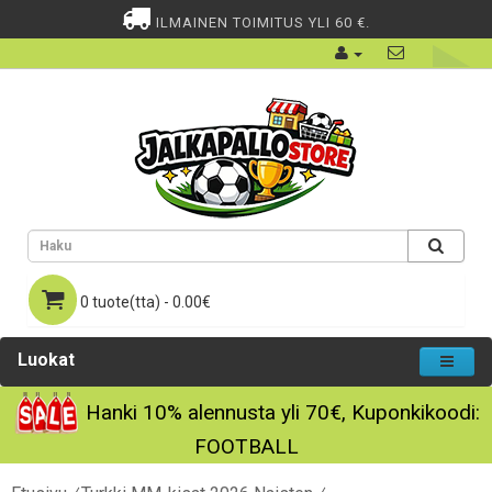
ILMAINEN TOIMITUS YLI 60 €.
0 tuote(tta) - 0.00€
Luokat
Hanki
10%
alennusta yli
70€
, Kuponkikoodi:
FOOTBALL