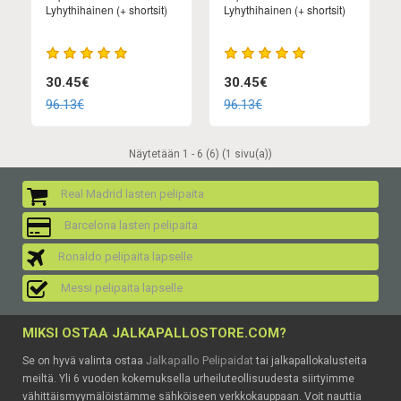
Lyhythihainen (+ shortsit)
Lyhythihainen (+ shortsit)
30.45€
30.45€
96.13€
96.13€
Näytetään 1 - 6 (6) (1 sivu(a))
Real Madrid lasten pelipaita
Barcelona lasten pelipaita
Ronaldo pelipaita lapselle
Messi pelipaita lapselle
MIKSI OSTAA JALKAPALLOSTORE.COM?
Jalkapallo Pelipaidat
Se on hyvä valinta ostaa
tai jalkapallokalusteita
meiltä. Yli 6 vuoden kokemuksella urheiluteollisuudesta siirtyimme
vähittäismyymälöistämme sähköiseen verkkokauppaan. Voit nauttia