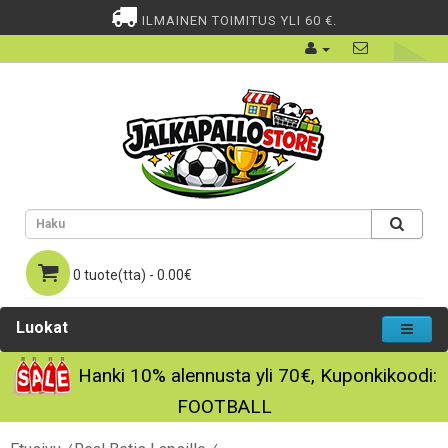
ILMAINEN TOIMITUS YLI 60 €.
0 tuote(tta) - 0.00€
Luokat
Hanki
10%
alennusta yli
70€
, Kuponkikoodi:
FOOTBALL