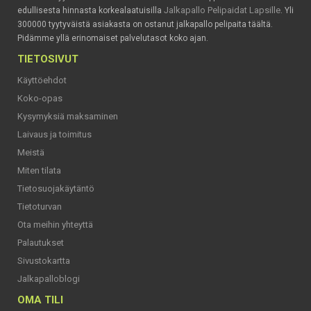
Jalkapallo Pelipaidat Lapsille
edullisesta hinnasta korkealaatuisilla
. Yli
300000 tyytyväistä asiakasta on ostanut jalkapallo pelipaita täältä.
Pidämme yllä erinomaiset palvelutasot koko ajan.
TIETOSIVUT
Käyttöehdot
Koko-opas
Kysymyksiä maksaminen
Laivaus ja toimitus
Meistä
Miten tilata
Tietosuojakäytäntö
Tietoturvan
Ota meihin yhteyttä
Palautukset
Sivustokartta
Jalkapalloblogi
OMA TILI