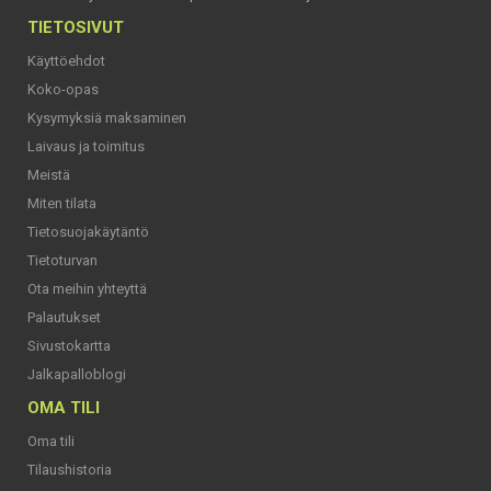
TIETOSIVUT
Käyttöehdot
Koko-opas
Kysymyksiä maksaminen
Laivaus ja toimitus
Meistä
Miten tilata
Tietosuojakäytäntö
Tietoturvan
Ota meihin yhteyttä
Palautukset
Sivustokartta
Jalkapalloblogi
OMA TILI
Oma tili
Tilaushistoria