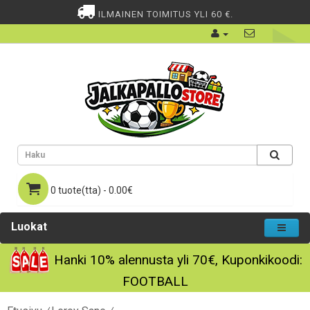
ILMAINEN TOIMITUS YLI 60 €.
0 tuote(tta) - 0.00€
Luokat
Hanki
10%
alennusta yli
70€
, Kuponkikoodi:
FOOTBALL