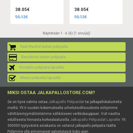
38.05€
38.05€
95.13€
95.13€
Näytetään 1 - 6 (6) (1 sivu(a))
Real Madrid lasten pelipaita
Barcelona lasten pelipaita
Ronaldo pelipaita lapselle
Messi pelipaita lapselle
MIKSI OSTAA JALKAPALLOSTORE.COM?
Jalkapallo Pelipaidat
Se on hyvä valinta ostaa
tai jalkapallokalusteita
meiltä. Yli 6 vuoden kokemuksella urheiluteollisuudesta siirtyimme
vähittäismyymälöistämme sähköiseen verkkokauppaan. Voit nauttia
Jalkapallo Pelipaidat Lapsille
edullisesta hinnasta korkealaatuisilla
. Yli
300000 tyytyväistä asiakasta on ostanut jalkapallo pelipaita täältä.
Pidämme yllä erinomaiset palvelutasot koko ajan.