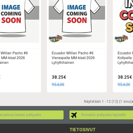
Willian Pacho #6
Ecuador Willian Pacho #6
Ecuador 
a MM-kisat 2026
Vieraspaita MM-kisat 2026
Kotipaita
ainen
Lyhythihainen
Lyhythih
€
38.25€
38.25€
95.63€
95.63€
Näytetään 1 - 12 (12) (1 sivu(a
rcelona lasten pelipaita
Ronaldo pelipaita lapselle
TIETOSIVUT