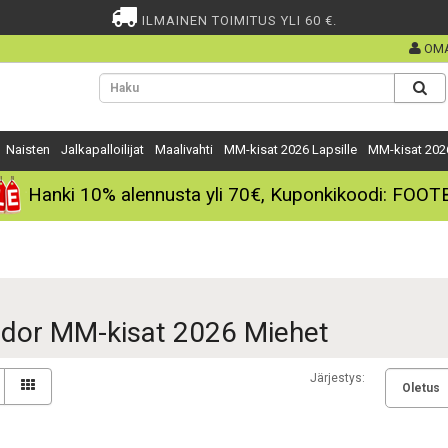
ILMAINEN TOIMITUS YLI 60 €.
OMA
Naisten
Jalkapalloilijat
Maalivahti
MM-kisat 2026 Lapsille
MM-kisat 202
Hanki
10%
alennusta yli
70€
, Kuponkikoodi:
FOOT
dor MM-kisat 2026 Miehet
Järjestys: