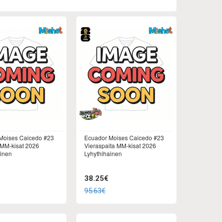
Moises Caicedo #23
Ecuador Moises Caicedo #23
 MM-kisat 2026
Vieraspaita MM-kisat 2026
ainen
Lyhythihainen
38.25€
95.63€