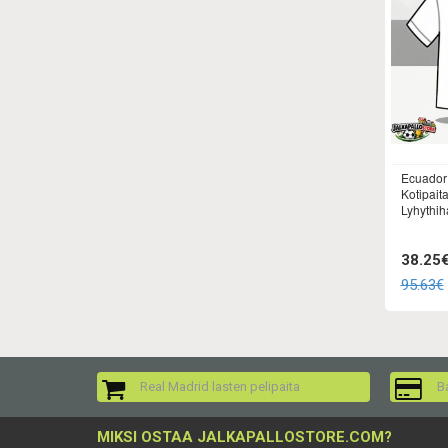
Ecuador 
Kotipait
Lyhythih
38.25
95.63€
Real Madrid lasten pelipaita
Ba
MIKSI OSTAA JALKAPALLOSTORE.COM?