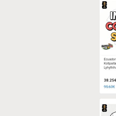
Ecuador
Kotipait
Lyhythih
38.25
95.63€