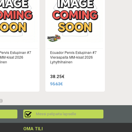
Pervis Estupinan #7
Ecuador Pervis Estupinan #7
 MM-kisat 2026
Vieraspaita MM-kisat 2026
ainen
Lyhythihainen
38.25€
95.63€
))
Messi pelipaita lapselle
OMA TILI